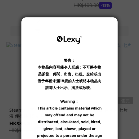
劑
HK$109.00
-18%
(2)
水
性
潤
滑
劑
(9)
高
潮
液
款
式
售完
售完
隨
Steamy 卡瓦醉椒 熱感潤滑
天然有機前戲綜合套裝 七片
身
液 便攜裝 15 毫升
隨身包
裝
HK$89.00
HK$159.00
高
HK$109.00
-18%
潮