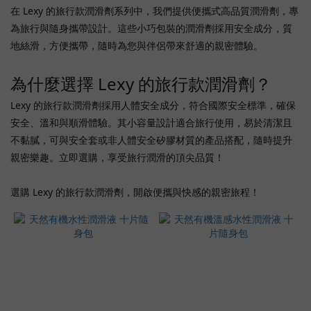
(4)
在 Lexy 的旅行款潤滑劑系列中，我們提供便攜式高品質潤滑劑，專
為旅行與隨身攜帶設計。這些小巧包裝的潤滑劑採用安全成分，質
Haru
地絲滑，方便攜帶，隨時為您與伴侶帶來舒適的親密體驗。
(3)
Fm
為什麼選擇 Lexy 的旅行款潤滑劑？
(1)
Lexy 的旅行款潤滑劑採用人體安全成分，符合國際安全標準，確保
Fuji
安全、溫和與順滑體驗。其小容量設計適合旅行使用，易於清潔且
World
不黏膩，可與安全套或非人體安全矽膠材質的產品搭配，隨時提升
(1)
親密樂趣。立即選購，享受旅行潤滑的頂尖品質！
Pepee
(1)
選購 Lexy 的旅行款潤滑劑，開啟便攜與快感的親密旅程！
價格
(HK$)
~