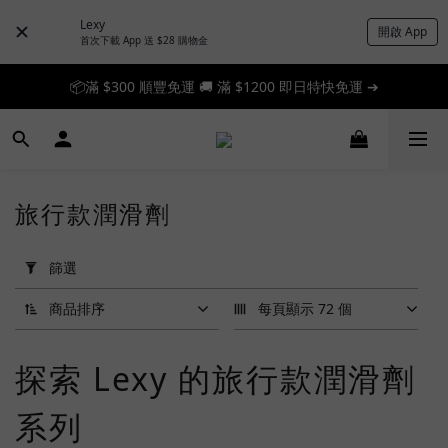
Lexy
開啟 App
首次下載 App 送 $28 購物金
📦滿 $300 順豐免運 🚚 滿 $1200 即日特快免運 ➔
📦滿 $300 順豐免運 🚚 滿 $1200 即日特快免運 ➔
🎉 新人首單享 88 折，快來領券加入！➔
📦滿 $300 順豐免運 🚚 滿 $1200 即日特快免運 ➔
旅行款潤滑劑
套
用
篩選
篩
選
商品排序
每頁顯示 72 個
(0/20)
探索 Lexy 的旅行款潤滑劑
品
牌
系列
Lubets