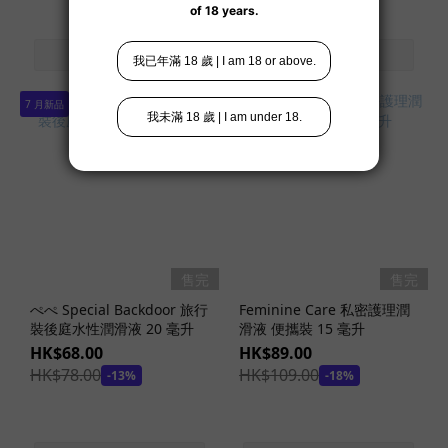
液
(7)
天
然
7 月新品
有
機
款
高
潮
液
(3)
陰
售完
售完
蒂
ぺぺ Special Backdoor 旅行
Feminine Care 私密護理潤
高
裝後庭水性潤滑液 20 毫升
滑液 便攜裝 15 毫升
潮
HK$68.00
HK$89.00
液
HK$78.00
HK$109.00
-13%
-18%
(1)