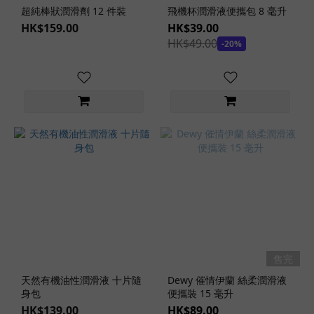
(3)
超純棒狀潤滑劑 12 件裝
飛機杯潤滑液便攜包 8 毫升
敏
HK$159.00
HK$39.00
感
HK$49.00
-20%
提
昇
潤
滑
劑
(3)
後
庭
潤
滑
劑
(1)
油
售完
性
天然有機油性潤滑液 十片隨
Dewy 催情伊蘭 絲柔潤滑液
潤
身包
便攜裝 15 毫升
滑
HK$139.00
HK$89.00