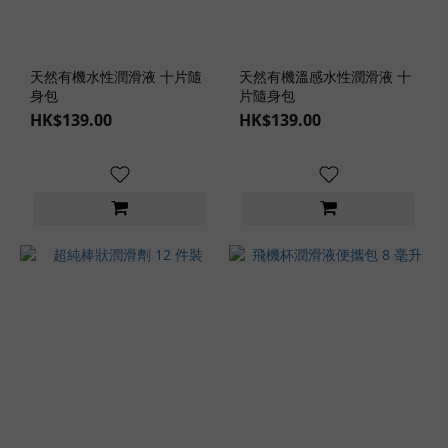
潤
滑
劑
天然有機水性潤滑液 十片隨
天然有機溫感水性潤滑液 十
款
身包
片隨身包
式
HK$139.00
HK$139.00
旅
行
裝
潤
滑
劑
(10)
冰
熱
感
潤
滑
劑