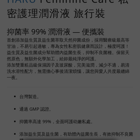
密護理潤滑液 旅行裝
抑菌率 99% 潤滑液 — 便攜裝
首創添加益生質及益生菌萃取天然抑菌成份，採用醫療級最高等
甘油，不易引起過敏，專為女性私密肌健康而設計，極度呵護！
益生質及益生菌成分幫助體內益菌生長，抑制不良菌種。保留天
然原色，無額外化學加工，給妳最純淨的呵護。
添加雙重粧品級保濕因子及玻尿酸，完美滋潤，減少不適，易清
洗水溶性配方，無需擔心事後清潔煩惱，讓您與愛人共度最纏綿
一夜。
台灣製造。
通過 GMP 認證。
抑菌率高達 99%，全面呵護幼嫩私處。
添加益生質及益生菌，有助體內益菌生長，有效抑制不良菌