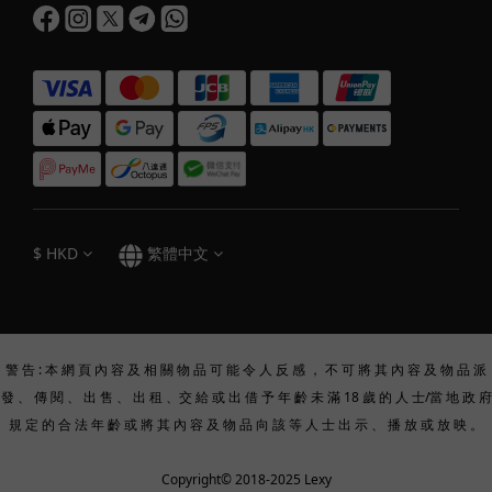
$
HKD
繁體中文
警 告 : 本 網 頁 內 容 及 相 關 物 品 可 能 令 人 反 感 ， 不 可 將 其 內 容 及 物 品 派
發 、 傳 閱 、 出 售 、 出 租 、交 給 或 出 借 予 年 齡 未 滿 18 歲 的 人 士/當 地 政 府
規 定 的 合 法 年 齡 或 將 其 內 容 及 物 品 向 該 等 人 士 出 示 、 播 放 或 放 映 。
Copyright© 2018-2025 Lexy