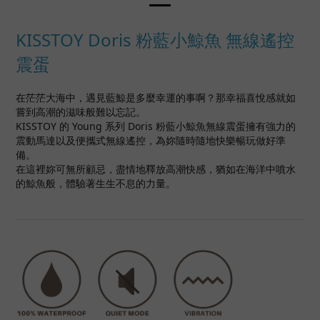
KISSTOY Doris 粉藍小鯨魚 無線遙控
震蛋
在茫茫大海中，遇見藍鯨是多麼幸運的事啊？那幸福喜悅感就如
嘗到高潮的滋味般難以忘記。
KISSTOY 的 Young 系列 Doris 粉藍小鯨魚無線震蛋擁有強力的
震動馬達以及便攜式無線遙控，為妳隨時隨地快樂暢玩做好準
備。
在這裡妳可無所顧忌，盡情地釋放高潮快感，猶如在海洋中噴水
的鯨魚般，體驗著生生不息的力量。