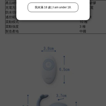
產品材料
親膚級矽膠
充電方式
USB 充電
防水功能
✓
遙控範圍
約 20 米
震動模式
10 種
震動強度
3 種
製造產地
中國