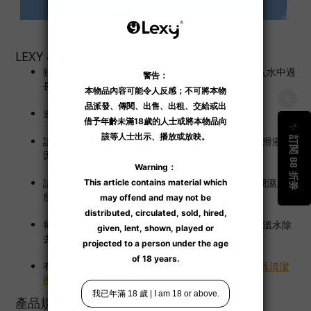
LEXY 小建議
雖有防水功能，但由於有電源裝置，產品不建議浸入水中過
長時間。
遙控器不防水，請小心，不要把它弄濕啊！
請配合水溶性的
潤滑液
使用，並避免使用矽性的潤滑液，
因為會損耗產品上的矽膠表層。
請收納於陰涼之處所，避免陽光直接曝曬、高溫、潮濕之處
所。
每次使用後建議可拆除部件用
玩具清潔液
清洗，以溫水除
去清潔液和用
乾毛巾
抺乾。
有需要更可放進能有效殺死病毒、細菌的紫外線
玩具清潔
機
，雙重消毒，安全衛生。
產品規格