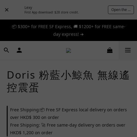
Lexy
Open the App
First App download: $28 store credit.
📦 $300+ for FREE SF Express, 🚚 $1200+ for FREE same-
📦 $300+ for FREE SF Express, 🚚 $1200+ for FREE same-
day express! ➔
day express! ➔
🎉 12% off your first order — Join now! ➔
📦 $300+ for FREE SF Express, 🚚 $1200+ for FREE same-
Doris 粉藍小鯨魚 無線遙
day express! ➔
控震蛋
Free Shipping:📦 Free SF Express local delivery on orders
over HKD$ 300 on order
Free Shipping: 🚀 Free same-day delivery on orders over
HKD$ 1,200 on order