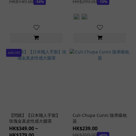
(2)
HK$149.00
HK$299.00
-34%
-10%
多
層
構
造
(1)
四
44% OFF
層
構
造
(7)
三
層
構
造
(7)
【閃購】【日本職人手製】
Culi-Chupa Cunni 陰蒂吸吮
玫瑰金真皮性感大腿環
器
雙
HK$349.00 ~
HK$239.00
層
HK$379.00
HK$399.00
-40%