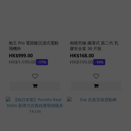
純
素
潤
滑
劑
(2)
炮王 Pro 電競艙沉浸式電動
相模究極 纖薄式 第二代 乳
抗
飛機杯
膠安全套 36 片裝
菌
HK$999.00
HK$168.00
潤
HK$1,199.00
HK$199.00
-17%
-16%
滑
劑
(3)
保
濕
潤
滑
劑
(1)