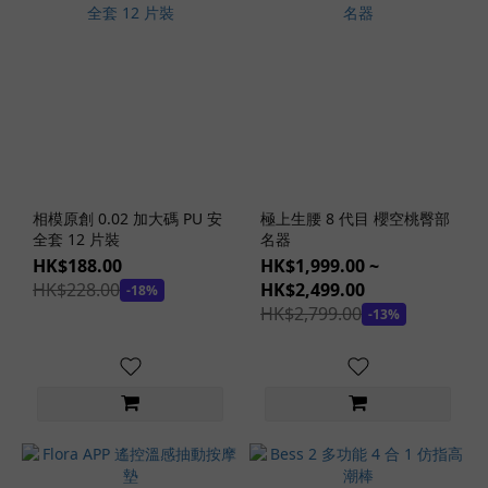
感
安
全
套
(2)
持
久
安
全
相模原創 0.02 加大碼 PU 安
極上生腰 8 代目 櫻空桃臀部
套
全套 12 片裝
名器
(2)
HK$188.00
HK$1,999.00 ~
HK$228.00
HK$2,499.00
-18%
極
HK$2,799.00
-13%
潤
安
全
套
(8)
大
碼