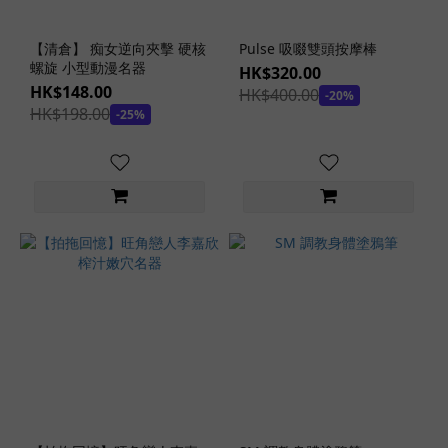
防
衛
隊
【清倉】 痴女逆向夾擊 硬核
Pulse 吸啜雙頭按摩棒
(1)
螺旋 小型動漫名器
HK$320.00
HK$148.00
HK$400.00
-20%
明
HK$198.00
-25%
星
女
神
(3)
痴
女
病
嬌
(2)
溫
泉
系
列
(1)