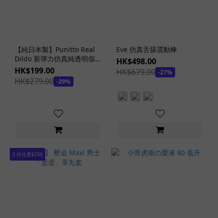
天
然/
有
機
潤
【純日本製】Punitto Real
Eve 仿真舌舔震動棒
滑
Dildo 新彈力仿真純透明假陽
HK$498.00
劑
具 14 cm
HK$199.00
HK$679.00
-27%
(3)
HK$279.00
-29%
冰
熱
感
潤
滑
劑
3 件任選$288
(6)
仿
體
液
潤
滑