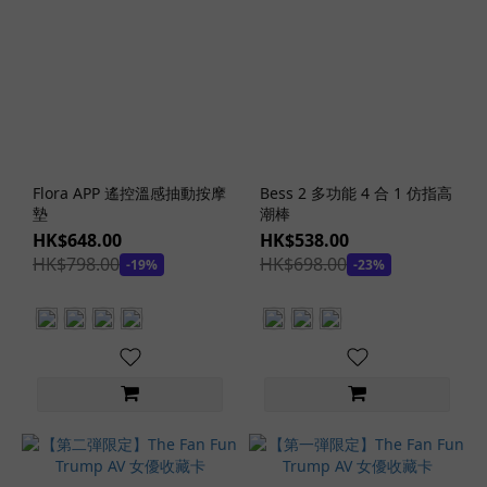
安
全
套
(1)
0.09
安
全
Flora APP 遙控溫感抽動按摩
Bess 2 多功能 4 合 1 仿指高
套
墊
潮棒
(1)
HK$648.00
HK$538.00
0.03
HK$798.00
HK$698.00
-19%
-23%
安
全
套
(1)
看
更
多