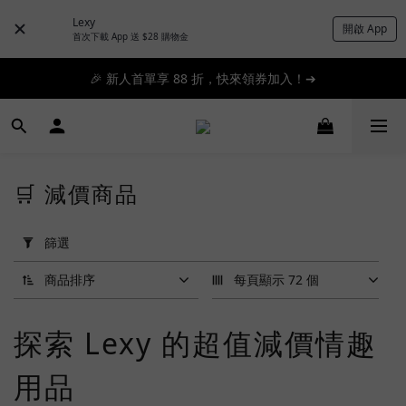
Lexy
開啟 App
📦滿 $300 順豐免運 🚚 滿 $1200 即日特快免運 ➔
首次下載 App 送 $28 購物金
📦滿 $300 順豐免運 🚚 滿 $1200 即日特快免運 ➔
🎉 新人首單享 88 折，快來領券加入！➔
📦滿 $300 順豐免運 🚚 滿 $1200 即日特快免運 ➔
🛒 減價商品
套
用
篩選
篩
選
商品排序
每頁顯示 72 個
(0/20)
探索 Lexy 的超值減價情趣
品
牌
用品
Tenga