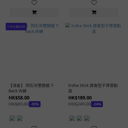
舌
舔
功
能
3 件任選$288
(1)
仿
指
撩
動
功
能
(1)
暖
【清倉】 閃石吊墜開襠 T-
Iroha Stick 唇膏型子彈震動
Back 內褲
器
感
HK$58.00
HK$189.00
功
HK$89.00
HK$249.00
能
-35%
-24%
(27)
發
聲