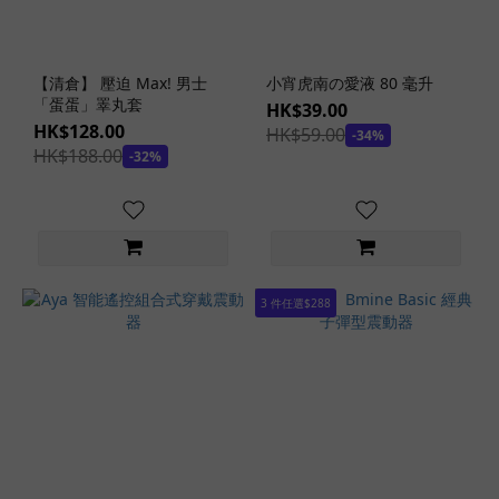
劑
(57)
【清倉】 壓迫 Max! 男士
小宵虎南の愛液 80 毫升
動
「蛋蛋」睪丸套
HK$39.00
漫
HK$128.00
HK$59.00
潤
-34%
HK$188.00
-32%
滑
劑
(1)
看
更
多
3 件任選$288
熱
門
女
優
石
原