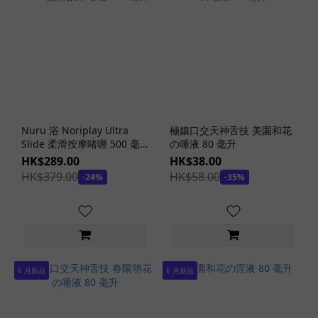
Tomax
大魔王
(2)
Ona
砲
(1)
Nuru 浴 Noriplay Ultra
極孃口交天神舌技 美園和花
催
Slide 柔滑按摩啫喱 500 毫
の唾液 80 毫升
眠
升
HK$289.00
HK$38.00
性
HK$379.00
HK$58.00
-24%
-35%
指
導
(1)
CQ
(2)
6 月新品
6 月新品
極
彩
名