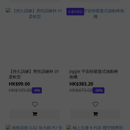
(6)
☀️夏日限定
貼
身
纖
薄
安
全
套
(4)
家
【持久訓練】男性訓練杯 01
Jiggle 宇宙粉吸盤式抽動棒
庭
柔軟型
炮機
裝
HK$99.00
HK$383.20
安
HK$109.00
HK$479.00
-9%
-20%
全
套
(2)
冰
熱