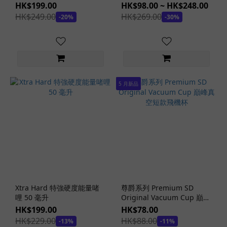
液
玩
HK$199.00
HK$98.00 ~ HK$248.00
具
HK$249.00
HK$269.00
-20%
-30%
功
能
其
他
玩
5 月新品
具
功
能
(4)
消
毒
/
烘
乾
Xtra Hard 特強硬度能量啫
尊爵系列 Premium SD
哩 50 毫升
功
Original Vacuum Cup 巔峰
真空短款飛機杯
能
HK$199.00
HK$78.00
(4)
HK$229.00
HK$88.00
-13%
-11%