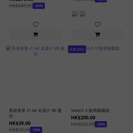
構
HK$649.00
-45%
造
(69)
單
層
構
造
☀️夏日限定
(98)
飛
機
杯
體
積
大
型
美谷朱里 の AV 名器汁 80 毫
Switch X 陰蒂吸啜器
飛
升
HK$200.00
機
HK$39.00
HK$250.00
-20%
杯
HK$59.00
-34%