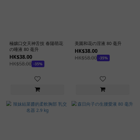
器
(1)
閱
覽
注
意
極孃口交天神舌技 春陽萌花
美園和花の淫液 80 毫升
(2)
の唾液 80 毫升
HK$38.00
HK$38.00
HK$58.00
-35%
看
HK$58.00
-35%
更
多
飛
機
杯
主
題
虛
擬