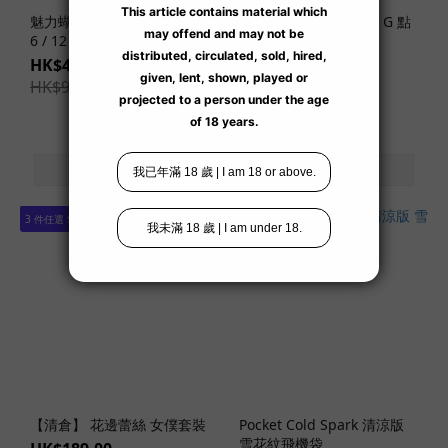
神
魅力蝴蝶 發熱型 乳膠安全套
【閃購】智能遙距暖感 G 點
宮
6 / 12 片裝
小怪獸蜜棒套裝
寺
HK$49.00 ~ HK$89.00
HK$388.00
奈
HK$99.00
HK$638.00
-29%
-39%
緒
(3)
愛
弓
涼
3 件任選 $288
(1)
神
木
麗
(2)
橘
瑪
麗
【清倉】 花邊蕾絲 女僕套裝
(3)
Pocket Cold Spark 清涼版
雪花紋飛機袋