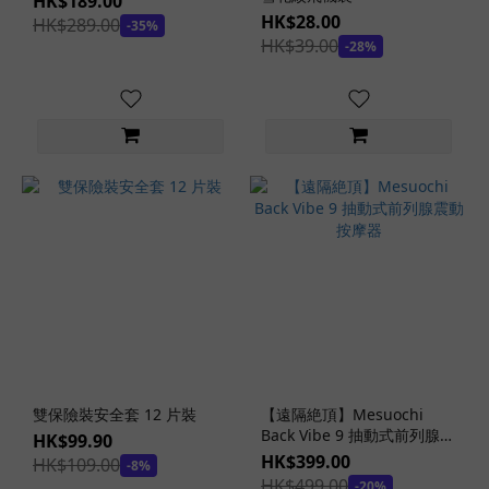
HK$189.00
小
HK$28.00
HK$289.00
-35%
宵
HK$39.00
-28%
虎
南
(1)
看
更
多
女
優
名
器
系
列
極
雙保險裝安全套 12 片裝
【遠隔絶頂】Mesuochi
上
Back Vibe 9 抽動式前列腺震
HK$99.90
生
動按摩器
HK$399.00
HK$109.00
-8%
腰
HK$499.00
-20%