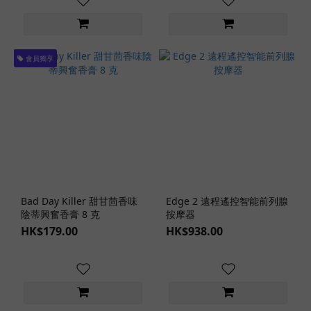
女
之
星
(4)
會員獨享
淫
女
慾
望
(6)
名
器
の
Bad Day Killer 甜甘茴香味
Edge 2 遠程遙控智能前列腺
証
陰蒂興奮香膏 8 克
按摩器
明
HK$179.00
HK$938.00
(5)
Premium
Hole (3)
看