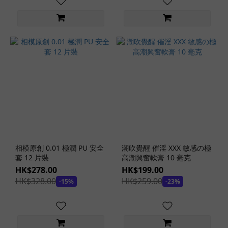
功
能
(8)
看
更
多
安
全
套
款
式
相模原創 0.01 極潤 PU 安全
潮吹覺醒 催淫 XXX 敏感の極
套 12 片裝
高潮興奮軟膏 10 毫克
橫
HK$278.00
HK$199.00
紋
HK$328.00
HK$259.00
凸
-15%
-23%
點
安
全
套