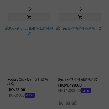
固
定
吸
盤
功
能
(5)
多
角
度
調
較
(3)
Pocket Click Ball 突點紋飛
Sesh 多功能伸縮炮機套裝
拍
機袋
HK$1,498.00
攝
HK$28.00
HK$1,893.00
-21%
功
HK$39.00
-28%
能
(2)