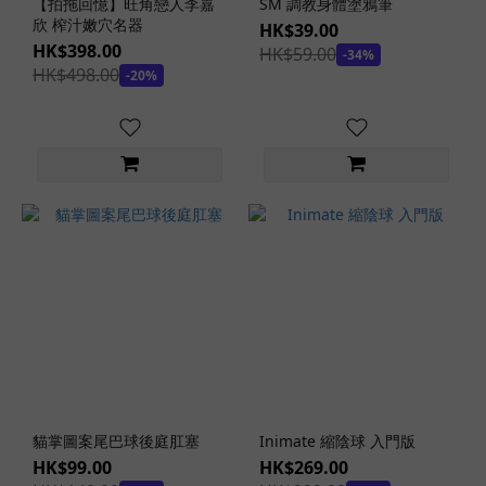
【拍拖回憶】旺角戀人李嘉
SM 調教身體塗鴉筆
欣 榨汁嫩穴名器
公
HK$39.00
眾
HK$398.00
HK$59.00
-34%
性
HK$498.00
-20%
愛
(1)
看
更
多
飛
機
杯
內
層
混
合
構
貓掌圖案尾巴球後庭肛塞
Inimate 縮陰球 入門版
造
HK$99.00
HK$269.00