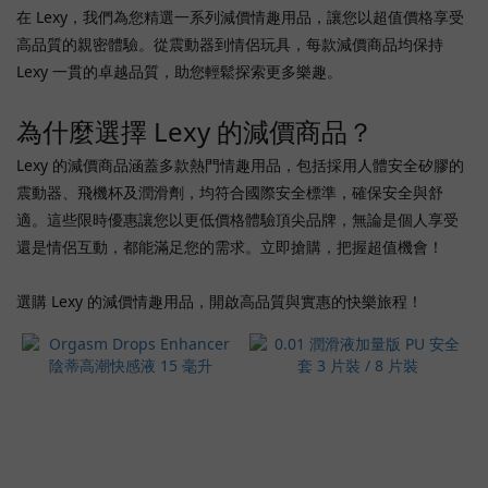
(103)
在 Lexy，我們為您精選一系列減價情趣用品，讓您以超值價格享受
高品質的親密體驗。從震動器到情侶玩具，每款減價商品均保持
Npg
Lexy 一貫的卓越品質，助您輕鬆探索更多樂趣。
(96)
Orgie
為什麼選擇 Lexy 的減價商品？
(67)
Lexy 的減價商品涵蓋多款熱門情趣用品，包括採用人體安全矽膠的
Lovense
震動器、飛機杯及潤滑劑，均符合國際安全標準，確保安全與舒
(33)
適。這些限時優惠讓您以更低價格體驗頂尖品牌，無論是個人享受
Romp
還是情侶互動，都能滿足您的需求。立即搶購，把握超值機會！
(33)
A
選購 Lexy 的減價情趣用品，開啟高品質與實惠的快樂旅程！
One
(26)
Satisfyer
(26)
Room
No