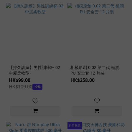
更
多
動
漫
名
器
系
列
Onanism
【持久訓練】男性訓練杯 02
相模原創 0.02 第二代 極潤
Lab 手淫
中度柔軟型
PU 安全套 12 片裝
實驗室
HK$99.00
HK$258.00
(2)
HK$109.00
-9%
r20
(1)
同
級
生
6 月新品
(1)