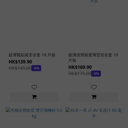
口
交
款
(3)
內
置
骨
骼
超薄緊貼裝安全套 10 片裝
超薄倍滑裝更薄型安全套 10
(3)
片裝
HK$139.90
HK$169.90
HK$149.00
雙
-6%
HK$179.00
-5%
通
道
款
(1)
床
置
式
(4)