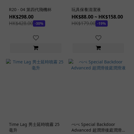
色
R20 - 04 第四代飛機杯
玩具保養清潔液
藍
HK$298.00
HK$88.00 ~ HK$158.00
色
HK$428.00
HK$179.00
-30%
-19%
(1)
肉色
(123)
粉
紅
色
(6)
透
明
(2)
褐
色
(4)
Time Lag 男士延時噴霧 25
ぺぺ Special Backdoor
毫升
Advanced 超潤滑後庭潤滑