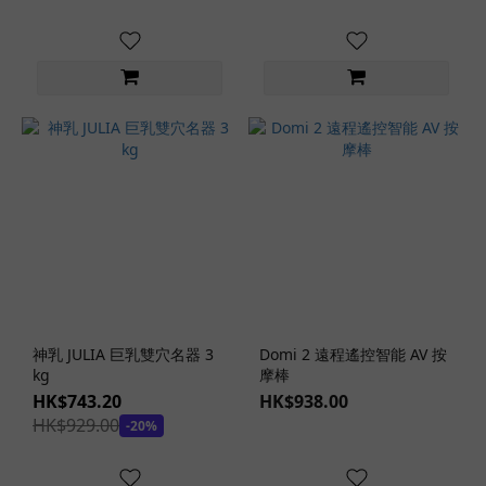
(31)
中型
飛機
杯
(118)
小
型
飛
機
杯
(39)
飛
機
神乳 JULIA 巨乳雙穴名器 3
Domi 2 遠程遙控智能 AV 按
杯
kg
摩棒
通
HK$743.20
HK$938.00
道
HK$929.00
-20%
非貫
通式