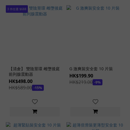
硬
(1)
3 件任選 $688
稍
硬
(13)
適中
(128)
稍
軟
【清倉】 雙陰莖環 雌墮後庭
(35)
G 激爽裝安全套 10 片裝
前列腺震動器
HK$199.90
軟
HK$498.00
HK$219.00
-9%
(20)
HK$589.00
-15%
飛
機
杯
款
式