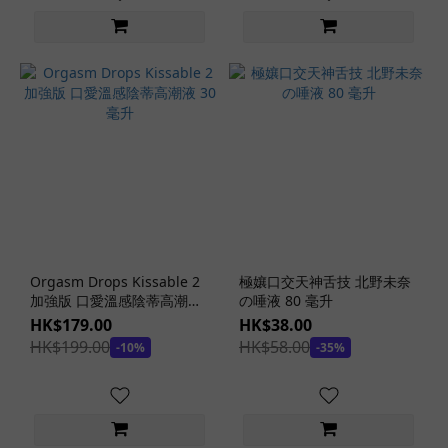
(155)
貫
通
式
(6)
飛
機
杯
軟
硬
度
Orgasm Drops Kissable 2
極孃口交天神舌技 北野未奈
加強版 口愛溫感陰蒂高潮液
の唾液 80 毫升
混
30 毫升
HK$179.00
HK$38.00
合
HK$199.00
HK$58.00
軟
-10%
-35%
硬
度
(2)