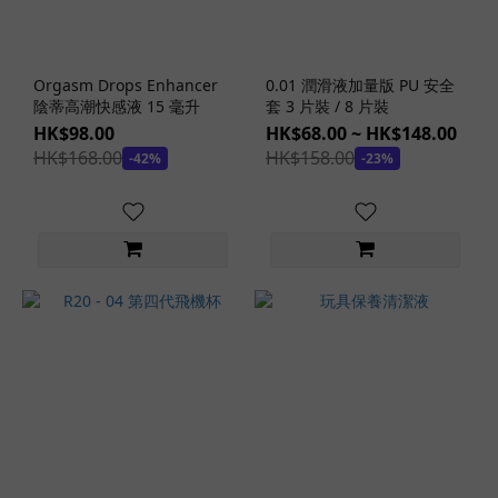
303
(24)
G
Orgasm Drops Enhancer
0.01 潤滑液加量版 PU 安全
Project
陰蒂高潮快感液 15 毫升
套 3 片裝 / 8 片裝
(23)
HK$98.00
HK$68.00 ~ HK$148.00
看
HK$168.00
HK$158.00
-42%
-23%
更
多
價格
(HK$)
~
商
品
顏