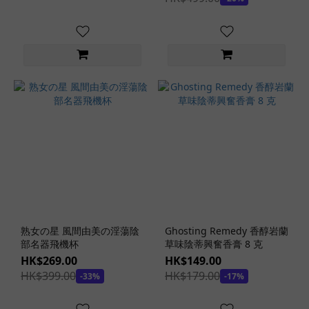
(7)
AV
Mini
(10)
日
本
の
名
器
(4)
神
舌
(3)
熟女の星 風間由美の淫蕩陰
Ghosting Remedy 香醇岩蘭
kmp-
部名器飛機杯
草味陰蒂興奮香膏 8 克
ホー
HK$269.00
HK$149.00
ル (1)
HK$399.00
HK$179.00
-33%
-17%
熟