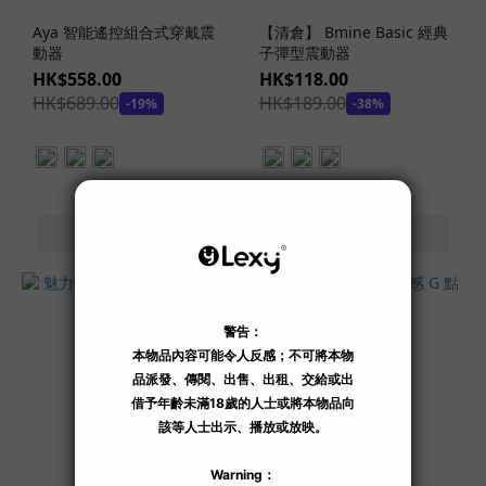
希
Aya 智能遙控組合式穿戴震
【清倉】 Bmine Basic 經典
望
動器
子彈型震動器
(2)
HK$558.00
HK$118.00
藤
HK$689.00
HK$189.00
-19%
-38%
森
里
穂
(2)
田
中
檸
檬
(4)
田
中
寧
寧
(1)