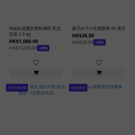
女
優
(2)
素
辣妹結菜醬的柔軟胸部 乳交
森日向子の生腰愛液 80 毫升
人
名器 2.9 kg
HK$38.00
名
HK$1,088.00
HK$58.00
-35%
器
HK$1,288.00
-16%
(2)
女
友
系
列
(2)
3 件任選$288
☀️夏日限定
偽
娘
(1)
地
球