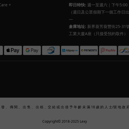
Care +
即日特快:
週一至週六｜下午5:00
（週日及公眾假期下一個工作日
—
倉庫地址:
新界葵芳葵豐街25-31
工業大廈A座（只接受預約取件）
派 發 、 傳 閱 、 出 售 、 出 租 、交 給 或 出 借 予 年 齡 未 滿 18 歲 的 人 士/當 地 政 
Copyright© 2018-2025 Lexy