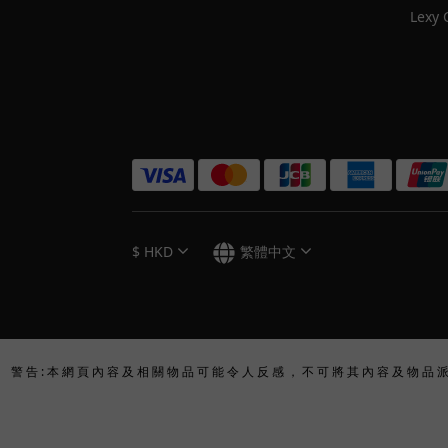
Lexy 
$
HKD
繁體中文
警 告 : 本 網 頁 內 容 及 相 關 物 品 可 能 令 人 反 感 ， 不 可 將 其 內 容 及 物 品 