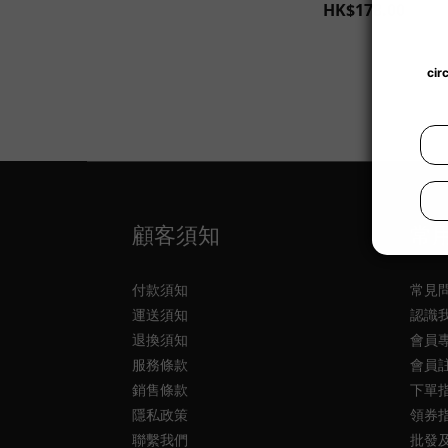
HK$178.00
顧客須知
常
付款須知
常見
運送須知
認識
退換須知
會員
服務條款
會員
銷售條款
下單
隱私政策
領券
聯繫我們
批發