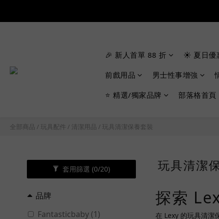
🎉 新人首單 88 折
☀️ 夏日優
前戲用品
男士性事增強
⭐ 精選/獨家品牌
部落格首頁
全部商品
/
玩具配件
/
清潔用品
/
玩具清潔保養套裝
玩具清潔
套用篩選
(0/20)
探索 L
品牌
Fantasticbaby (1)
在 Lexy 的玩