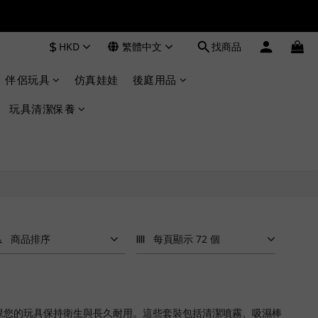
$
HKD
繁體中文
找商品
伴侶玩具
仿真娃娃
後庭用品
玩具清潔保養
商品排序
每頁顯示 72 個
確保您的玩具保持衛生與長久耐用。這些套裝包括清潔噴霧、吸濕棒