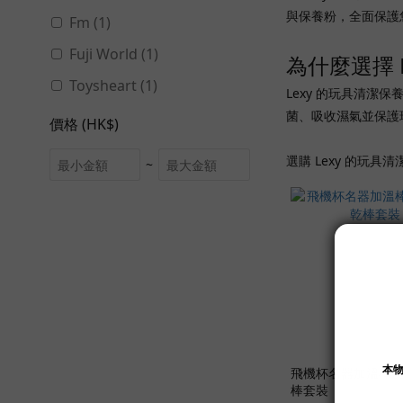
與保養粉，全面保護
Fm (1)
Fuji World (1)
為什麼選擇 
Toysheart (1)
Lexy 的玩具清
菌、吸收濕氣並保護
價格 (HK$)
選購 Lexy 的玩
~
飛機杯名器加溫棒
棒套裝