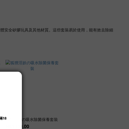
合人體安全矽膠玩具及其他材質。這些套裝易於使用，能有效去除細
合
狐狸淫妖の吸水除菌保養套裝
HK$199.00