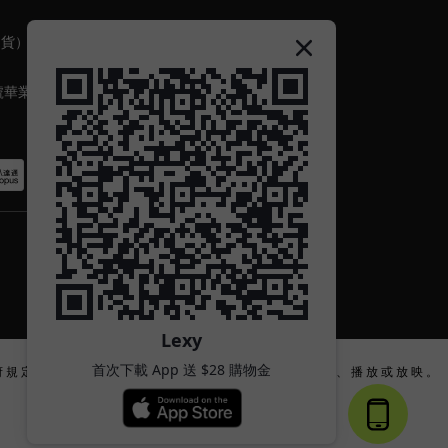
出貨）
號華業
Lexy
首次下載 App 送 $28 購物金
府 規 定 的 合 法 年 齡 或 將 其 內 容 及 物 品 向 該 等 人 士 出 示 、 播 放 或 放 映 。