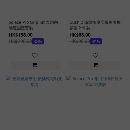
(1)
看
更
Solace Pro Grip Kit 專用內
Gush 2 龜頭按摩器橡皮圈橡
多
膽連固定套裝
膠圈 2 件裝
HK$158.00
HK$68.00
HK$208.00
HK$98.00
價格
-24%
-31%
(HK$)
~
商
品
顏
色
藍
色