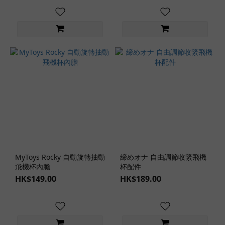
適
中
(3)
飛
機
杯
款
式
雙
通
道
款
(1)
MyToys Rocky 自動旋轉抽動
締めオナ 自由調節收緊飛機
飛機杯內膽
杯配件
陰
HK$149.00
HK$189.00
道
交
款
(2)