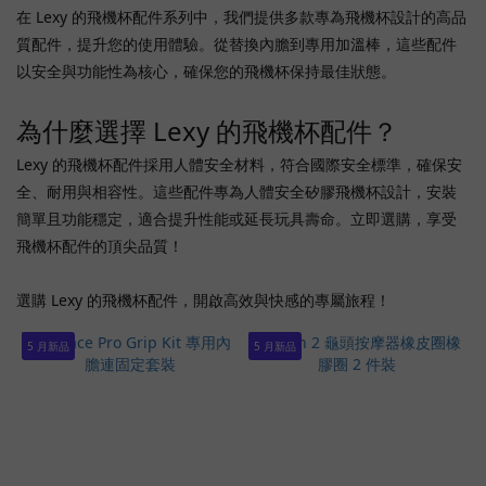
(4)
在 Lexy 的飛機杯配件系列中，我們提供多款專為飛機杯設計的高品
質配件，提升您的使用體驗。從替換內膽到專用加溫棒，這些配件
Bananasome
以安全與功能性為核心，確保您的飛機杯保持最佳狀態。
(3)
Leten
為什麼選擇 Lexy 的飛機杯配件？
(3)
Lexy 的飛機杯配件採用人體安全材料，符合國際安全標準，確保安
Jnpg
全、耐用與相容性。這些配件專為人體安全矽膠飛機杯設計，安裝
(2)
簡單且功能穩定，適合提升性能或延長玩具壽命。立即選購，享受
Fm
飛機杯配件的頂尖品質！
(1)
GINN
選購 Lexy 的飛機杯配件，開啟高效與快感的專屬旅程！
(1)
5 月新品
5 月新品
Mytoys
(1)
Premium
A (1)
Prime