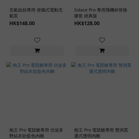
(1)
充氣娃娃專用 便攜式電動充
Solace Pro 專用飛機杯替換
透
氣泵
膠套 經典版
明
HK$148.00
HK$128.00
(1)
飛
機
杯
內
層
單
層
構
造
(3)
飛
機
炮王 Pro 電競艙專用 仿波多
炮王 Pro 電競艙專用 雙洞貫
杯
野結衣款藍色內瞻
通式透明內瞻