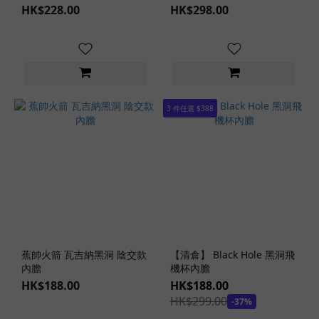
通
HK$228.00
HK$298.00
道
非
貫
通
式
3 件任選 $388
(2)
貫
通
式
(1)
飛
機
杯
蕉帥火箭 瓦吉納黑洞 陰交款
【清倉】 Black Hole 黑洞飛
軟
內膽
機杯內膽
硬
HK$188.00
HK$188.00
度
HK$299.00
-37%