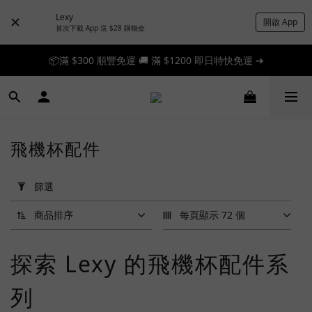
Lexy
開啟 App
首次下載 App 送 $28 購物金
📦滿 $300 順豐免運 🚚 滿 $1200 即日特快免運 ➔
📦滿 $300 順豐免運 🚚 滿 $1200 即日特快免運 ➔
🎉 新人首單享 88 折，快來領券加入！➔
📦滿 $300 順豐免運 🚚 滿 $1200 即日特快免運 ➔
飛機杯配件
套
用
篩選
篩
選
商品排序
每頁顯示 72 個
(0/20)
探索 Lexy 的飛機杯配件系
品
牌
列
Lovense