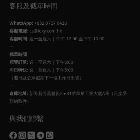
客服及截單時間
機
杯
(2)
WhatsApp:
+852 9727 6428
客服電郵
: cs@lexy.com.hk
飛
客服時間:
週一至週六 | 中午 12:00 至下午 10:00
機
—
杯
通
截單時間
道
順豐訂單:
週一至週六｜下午6:00
即日特快:
週一至週六｜下午5:00
非
（週日及公眾假期下一個工作日出貨）
貫
—
通
式
倉庫地址:
新界葵芳葵豐街25-31號華業工業大廈A座（只接受
(2)
預約取件）
飛
與我們聯繫
機
杯
軟