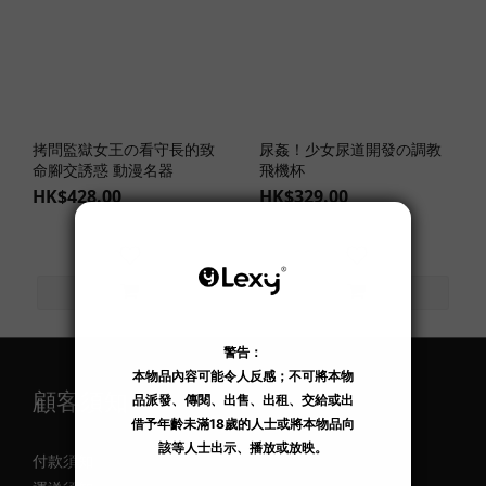
色
(2)
飛
機
杯
主
拷問監獄女王の看守長的致
尿姦！少女尿道開發の調教
題
命腳交誘惑 動漫名器
飛機杯
HK$428.00
HK$329.00
搜
查
官
系
列
(1)
制
服
顧客須知
誘
惑
(1)
付款須知