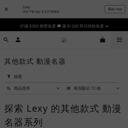
Lexy
開啟 App
首次下載 App 送 $28 購物金
📦滿 $300 順豐免運 🚚 滿 $1200 即日特快免運 ➔
📦滿 $300 順豐免運 🚚 滿 $1200 即日特快免運 ➔
🎉 新人首單享 88 折，快來領券加入！➔
📦滿 $300 順豐免運 🚚 滿 $1200 即日特快免運 ➔
其他款式 動漫名器
套
用
篩選
篩
選
商品排序
每頁顯示 72 個
(0/20)
探索 Lexy 的其他款式 動漫
品
牌
名器系列
A