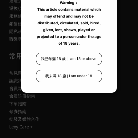
運送須知
飛
退換須知
機
服務條款
杯
銷售條款
內
隱私政策
層
聯繫我們
單
層
常用資訊
構
造
(2)
常見問題
認識我們
飛
會員專區
機
會員註冊指南
杯
下單指南
體
領券指南
積
批發及媒體合作
中
Lexy Care +
型
飛