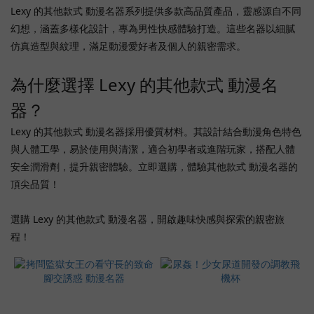
One
Lexy 的其他款式 動漫名器系列提供多款高品質產品，靈感源自不同
(1)
幻想，涵蓋多樣化設計，專為男性快感體驗打造。這些名器以細膩
仿真造型與紋理，滿足動漫愛好者及個人的親密需求。
Love
Factor
(1)
為什麼選擇 Lexy 的其他款式 動漫名
器？
價格
(HK$)
Lexy 的其他款式 動漫名器採用優質材料。其設計結合動漫角色特色
與人體工學，易於使用與清潔，適合初學者或進階玩家，搭配人體
安全潤滑劑，提升親密體驗。立即選購，體驗其他款式 動漫名器的
~
頂尖品質！
選購 Lexy 的其他款式 動漫名器，開啟趣味快感與探索的親密旅
商
程！
品
顏
色
肉