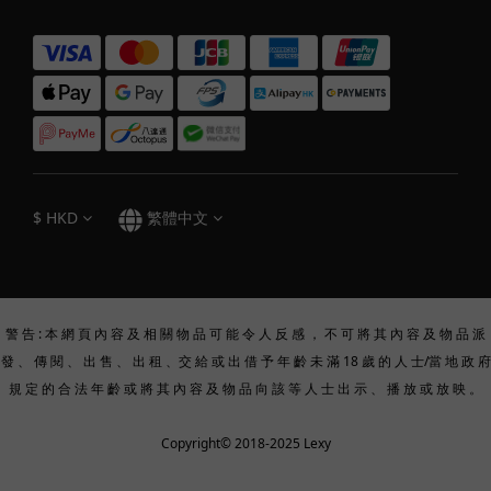
硬
度
稍
硬
(1)
適
中
(1)
$
HKD
繁體中文
飛
機
杯
款
警 告 : 本 網 頁 內 容 及 相 關 物 品 可 能 令 人 反 感 ， 不 可 將 其 內 容 及 物 品 派
式
發 、 傳 閱 、 出 售 、 出 租 、交 給 或 出 借 予 年 齡 未 滿 18 歲 的 人 士/當 地 政 府
足
規 定 的 合 法 年 齡 或 將 其 內 容 及 物 品 向 該 等 人 士 出 示 、 播 放 或 放 映 。
交
款
Copyright© 2018-2025 Lexy
(1)