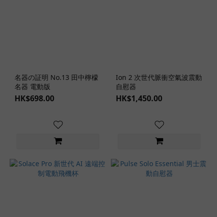
女
優
名
器
系
列
名器の証明 No.13 田中檸檬
Ion 2 次世代脈衝空氣波震動
極
名器 電動版
自慰器
上
HK$698.00
HK$1,450.00
生
腰
(1)
名
器
の
証
明
(4)