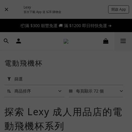
Lexy
開啟 App
首次下載 App 送 $28 購物金
📦滿 $300 順豐免運 🚚 滿 $1200 即日特快免運 ➔
📦滿 $300 順豐免運 🚚 滿 $1200 即日特快免運 ➔
🎉 新人首單享 88 折，快來領券加入！➔
📦滿 $300 順豐免運 🚚 滿 $1200 即日特快免運 ➔
電動飛機杯
套
用
篩選
篩
選
商品排序
每頁顯示 72 個
(0/20)
探索 Lexy 成人用品店的電
品
牌
動飛機杯系列
Hatopla