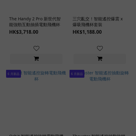
能
其
The Handy 2 Pro 新世代智
三穴亂交！智能遙控爆震 x
他
能強勁互動抽插電動飛機杯
爆吸飛機杯套裝
玩
HK$3,718.00
HK$1,188.00
具
功
能
(3)
消
毒
6 月新品
6 月新品
/
烘
乾
功
能
(4)
固
定