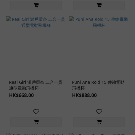
非
貫
通
式
(69)
貫
通
式
(11)
飛
Real Girl 瀨戶環奈 二合一貫
Puni Ana Roid 15 伸縮電動
機
通型電動飛機杯
飛機杯
杯
HK$668.00
HK$888.00
軟
硬
度
混
合