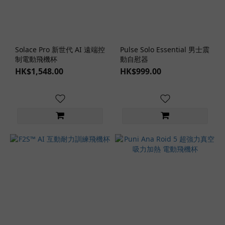
動
漫
名
器
系
Solace Pro 新世代 AI 遠端控
Pulse Solo Essential 男士震
列
制電動飛機杯
動自慰器
HK$1,548.00
HK$999.00
Puni
Ana
(18)
飛
機
杯
主
題
動
物
女
生