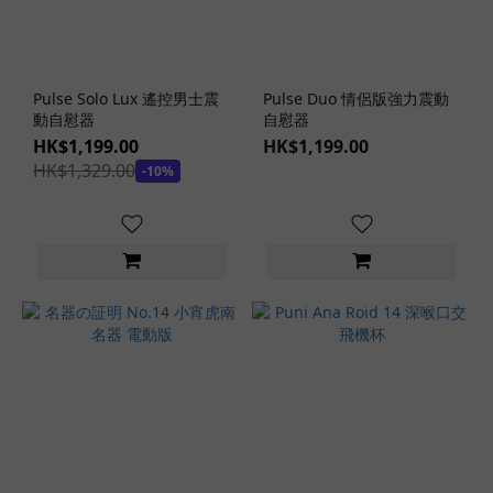
交
款
(28)
Pulse Solo Lux 遙控男士震
Pulse Duo 情侶版強力震動
飛
動自慰器
自慰器
機
HK$1,199.00
HK$1,199.00
杯
HK$1,329.00
-10%
紋
路
凸
柱
紋
(3)
螺
旋
紋
(1)
肉
球