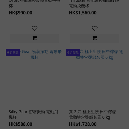
吸
Orbit 智能遙控旋轉電動飛機
Thruster 智能遙控抽動旋轉
杯
電動飛機杯
盤
HK$990.00
功
HK$1,560.00
能
(1)
多
角
度
6 月新品
6 月新品
調
較
(1)
舌
舔
功
能
(3)
Silky Gear 密著振動 電動飛
真 2 穴 極上生腰 田中檸檬
暖
機杯
電動雙穴臀部名器 6 kg
感
HK$588.00
HK$1,728.00
功