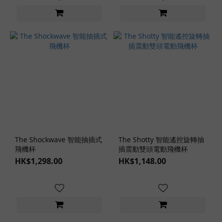
更
多
熱
門
女
優
田
中
檸
檬
(2)
The Shockwave 智能抽插式
The Shotty 智能遙控旋轉抽
飛機杯
插震動雙頭電動飛機杯
石
HK$1,298.00
HK$1,148.00
川
澪
(1)
小
宵