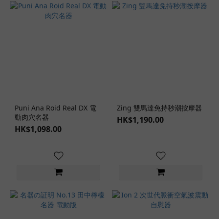
虎
南
(1)
其
他
女
優
(3)
深
Puni Ana Roid Real DX 電
Zing 雙馬達免持秒潮按摩器
田
動肉穴名器
HK$1,190.00
詠
HK$1,098.00
美
(1)
波
多
野
結
衣
(1)