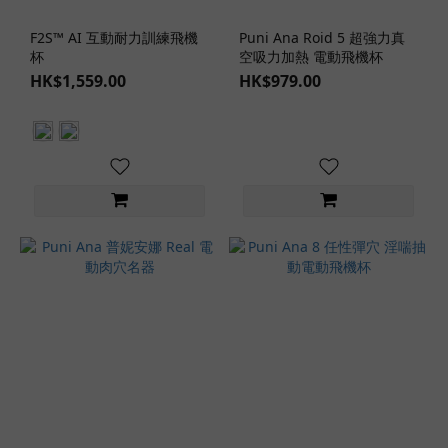
(1)
F2S™ AI 互動耐力訓練飛機
Puni Ana Roid 5 超強力真
飛
杯
空吸力加熱 電動飛機杯
機
HK$1,559.00
HK$979.00
杯
內
層
四
層
構
造
(1)
三
層
構
造
(1)
雙
層