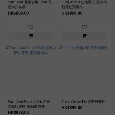
Puni Ana 普妮安娜 Real 電
Puni Ana 8 任性彈穴 淫喘抽
構
動肉穴名器
動電動飛機杯
造
HK$999.00
HK$999.00
(14)
單
層
構
造
(35)
飛
機
杯
體
積
大
型
Puni Ana Roid 4 淫亂超絕
Piston 絕頂抽插電動飛機杯
飛
の回転運動 電動飛機杯
HK$899.00
機
HK$979.00
杯