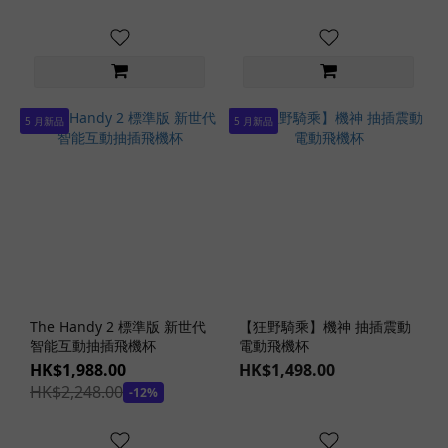
能
(27)
發
聲
功
5 月新品
5 月新品
能
(17)
旋
轉
功
能
(18)
吸
The Handy 2 標準版 新世代
【狂野騎乘】機神 抽插震動
啜
智能互動抽插飛機杯
電動飛機杯
功
HK$1,988.00
HK$1,498.00
能
HK$2,248.00
-12%
(30)
看