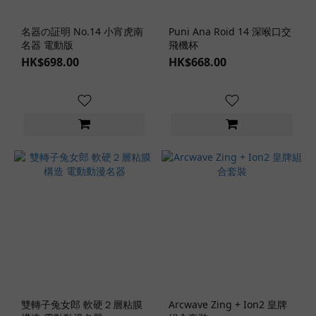
紋
(9)
名器の証明 No.14 小宵虎南
Puni Ana Roid 14 深喉口交
名器 電動版
飛機杯
飛
HK$698.00
HK$668.00
機
杯
設
計
臀
部
款
(2)
軀
幹
款
(1)
雙轉子兔女郎 軟硬２層粘膜
Arcwave Zing + Ion2 皇牌