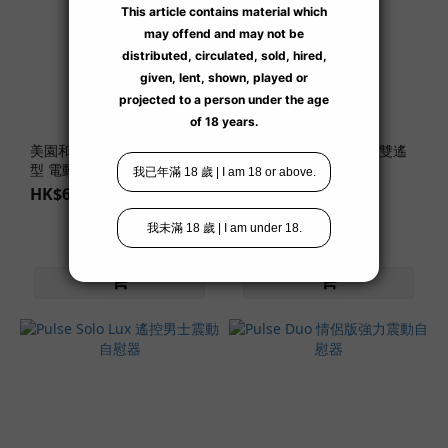
口
交
款
(10)
雙
穴
款
美園和花 遙控吸啜揉捏 軀幹
Pulse Duo Lux 情侶版雙遙
型 電動女優名器 1.8 kg
控強力共震自慰器
(3)
HK$668.00
HK$1,499.00
乳
交
款
(1)
肛
交
款
(2)
陰
道