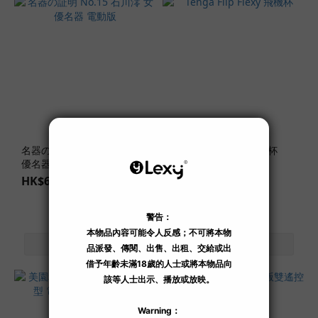
軟
硬
度
(1)
適
中
(63)
稍
軟
名器の証明 No.15 石川澪 女
Tenga Flip Flexy 飛機杯
(4)
優名器 電動版
HK$748.00
HK$698.00
軟
(1)
飛
機
杯
款
式