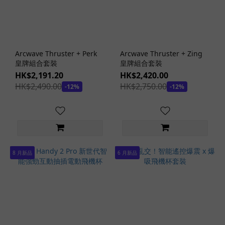
(2)
藍
色
(3)
Arcwave Thruster + Perk
Arcwave Thruster + Zing
肉
皇牌組合套裝
皇牌組合套裝
色
HK$2,191.20
HK$2,420.00
(13)
HK$2,490.00
HK$2,750.00
-12%
-12%
粉
紅
色
(1)
透
8 月新品
6 月新品
明
(9)
玩
具
功