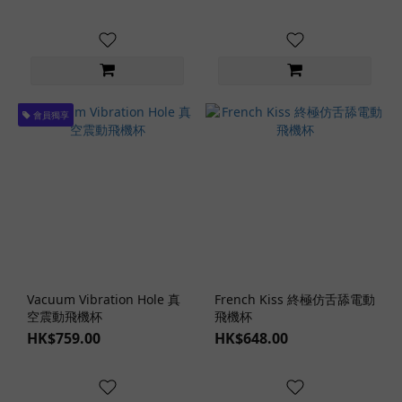
(10)
中
型
飛
機
會員獨享
杯
(51)
小
型
飛
機
杯
(1)
Vacuum Vibration Hole 真
French Kiss 終極仿舌舔電動
飛
空震動飛機杯
飛機杯
機
HK$759.00
HK$648.00
杯
通
道