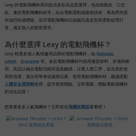
(21)
Lexy 的電動飛機杯系列提供多款高品質選擇，包括吮吸款、口交
款、遙控電動飛機杯款等，結合電動震動或吸吮技術，專為男性提
Arcwave
供強烈快感體驗。這些電動飛機杯以細膩仿真造型與柔軟紋理打
(9)
造，滿足個人的親密需求。
Leten
(9)
為什麼選擇 Lexy 的電動飛機杯？
Exe
Lexy 精選多個人氣情趣用品牌的電動飛機杯，如
Hatopla
、
(8)
Leten
、
Erocome
等。各款電動飛機杯均採用優質材料，舒適與耐
Jnpg
用。其設計融合電動功能與逼真觸感，注重人體工學，並且易於使
(8)
用與清潔，適合初學者或進階玩家。使用電動飛機杯時，建議搭配
Ak
人體安全潤滑劑
使用，提升親密體驗。立即選購，體驗電動飛機杯
(6)
的頂尖品質！
Erocome
(6)
想查看更多人氣飛機杯？立即前往
飛機杯專區
看看吧！
Npg
(6)
Tenga