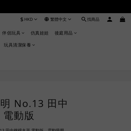
$
HKD
繁體中文
找商品
伴侶玩具
仿真娃娃
後庭用品
玩具清潔保養
立即購買
 No.13 田中
 電動版
No.13 田中檸檬名器 電動版，震動吸啜，