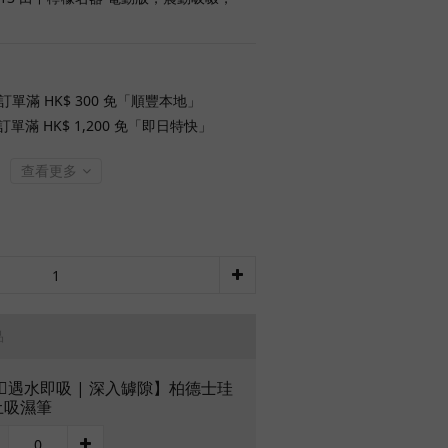
訂單滿 HK$ 300 免「順豐本地」
單滿 HK$ 1,200 免「即日特快」
查看更多
品
🏻遇水即吸 | 深入罅隙】柏德士珪
土吸濕筆