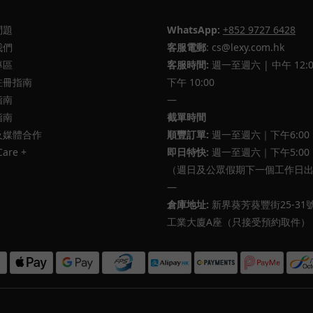
問題
WhatsApp:
+852 9727 6428
我們
客服電郵
: cs@lexy.com.hk
專區
客服時間:
週一至週六 | 中午 12:0
註冊指南
下午 10:00
指南
—
指南
截單時間
及媒體合作
順豐訂單:
週一至週六｜下午6:00
Care +
即日特快:
週一至週六｜下午5:00
（週日及公眾假期下一個工作日
—
倉庫地址:
新界葵芳葵豐街25-31
工業大廈A座（只接受預約取件）