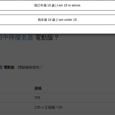
3
田中檸檬
名器
電動版：極致
檸檬
名器
電動版
將人氣女優
田中檸檬
的名器完美重現，融入震動與吸啜功
貫通型通道打造柔軟細膩觸感。生活防水設計與 USB 磁吸充電，隨附潤滑液，
田中檸檬
名器
電動版？
器
電動版
，體驗極致愉悅！
規格
TPE
230 x 正面幅 130