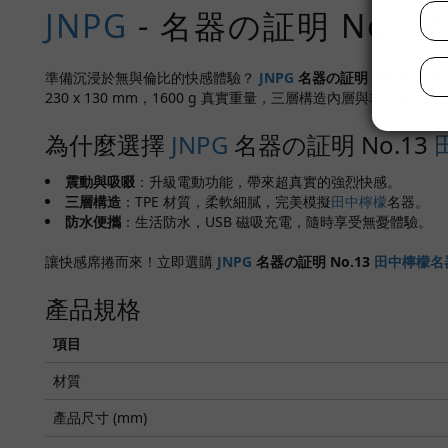
JNPG
- 名器の証明 No.1
準備沉浸於無與倫比的快感體驗？
JNPG
名器の証明 No.13
田中
230 x 130 mm，1600 g 真實重量，三層構造內層與非
為什麼選擇
JNPG
名器の証明 No.13
震動與吸啜
：升級電動功能，帶來超真實的強烈快感。
三層構造
：TPE 材質，柔軟細膩，完美模擬
田中檸檬
名器。
防水便攜
：生活防水，USB 磁吸充電，隨時享受無憂體驗。
讓快感席捲而來！立即選購
JNPG
名器の証明 No.13
田中檸檬
名
產品規格
項目
材質
產品尺寸 (mm)