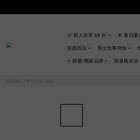
🎉 新人首單 88 折
☀️ 夏日優
前戲用品
男士性事增強
⭐ 精選/獨家品牌
部落格首頁
全部商品
/
男士玩具
/
名器