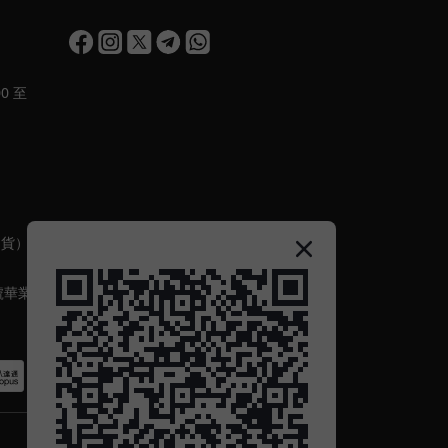
0 至
出貨）
號華業