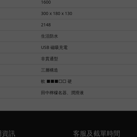
1600
300 x 180 x 130
2148
生活防水
USB 磁吸充電
非貫通型
三層構造
軟 ■■■□□ 硬
田中檸檬名器、潤滑液
用資訊
客服及截單時間