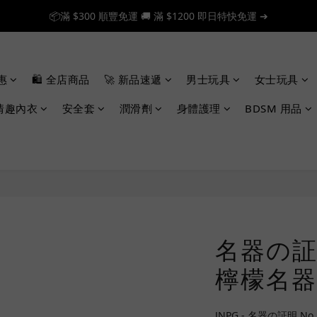
📦滿 $300 順豐免運 🚚 滿 $1200 即日特快免運 ➔
📦滿 $300 順豐免運 🚚 滿 $1200 即日特快免運 ➔
🎉 新人首單享 88 折，快來領券加入！➔
惠
🛍️ 全店商品
🚀 新品速遞
男士玩具
女士玩具
📦滿 $300 順豐免運 🚚 滿 $1200 即日特快免運 ➔
情趣內衣
安全套
潤滑劑
身體護理
BDSM 用品
名器の証明
檸檬名器
JNPG - 名器の証明 