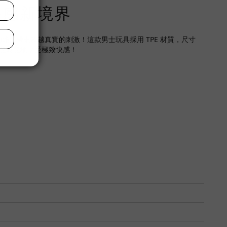
快感新境界
能，帶來超越真實的刺激！這款男士玩具採用 TPE 材質，尺寸
讓您隨時隨地享受極致快感！