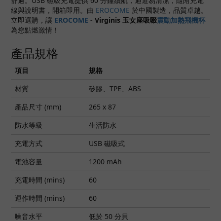
舒適。USB 磁吸充電提供 60 分鐘續航，通道易清潔，隨附充電
線與說明書，開箱即用。由
EROCOME
於中國製造，品質卓越。
立即選購，讓
EROCOME
-
Virginis 玉女座吸啜
震動加熱飛機杯
為您點燃激情！
產品規格
項目
規格
材質
矽膠、TPE、ABS
產品尺寸 (mm)
265 x 87
防水等級
生活防水
充電方式
USB 磁吸式
電池容量
1200 mAh
充電時間 (mins)
60
運作時間 (mins)
60
噪音水平
低於 50 分貝