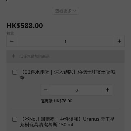
查看更多
HK$588.00
數量
以優惠價加購商品
【👍🏻遇水即吸 | 深入罅隙】柏德士珪藻土吸濕
筆
優惠價 HK$78.00
【🥇No.1 回購率 | 中性溫和】Uranus 天王星
茶樹玩具清潔慕斯 150 ml