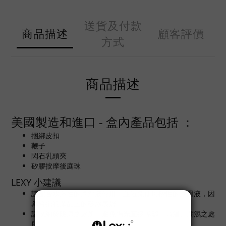
送貨及付款
商品描述
顧客評價
方式
商品描述
美國製造和進口 - 盒內產品包括 ：
捆綁皮扣
鞭子
閃石乳頭夾
矽膠按摩後庭珠
LEXY 小建議
請配合水溶性的潤滑液使用，並避免使用矽性的潤滑液，因
為會損耗產品上的矽膠表層。
請收納於陰涼之處所，避免陽光直接曝曬、高溫、潮濕之處
所。