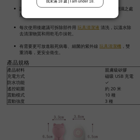
請收納於陰涼之處所，避免陽光直接曝曬、高溫、潮濕之處
所。
每次使用後建議可拆除部件用
玩具清潔液
清洗，以溫水除
去清潔物質和用乾毛巾抺乾。
有需要更可放進殺死病毒、細菌的紫外線
玩具清潔機
，雙
重消毒，更安全衛生。
產品規格
產品材料
親膚級矽膠
充電方式
磁吸 USB 充電
防水功能
✓
遙控範圍
約 20 米
震動模式
10 種
震動強度
3 種