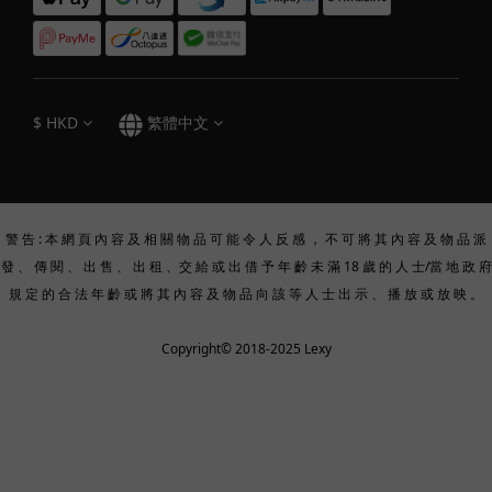
$
HKD
繁體中文
警 告 : 本 網 頁 內 容 及 相 關 物 品 可 能 令 人 反 感 ， 不 可 將 其 內 容 及 物 品 派
發 、 傳 閱 、 出 售 、 出 租 、交 給 或 出 借 予 年 齡 未 滿 18 歲 的 人 士/當 地 政 府
規 定 的 合 法 年 齡 或 將 其 內 容 及 物 品 向 該 等 人 士 出 示 、 播 放 或 放 映 。
Copyright© 2018-2025 Lexy
立即購買