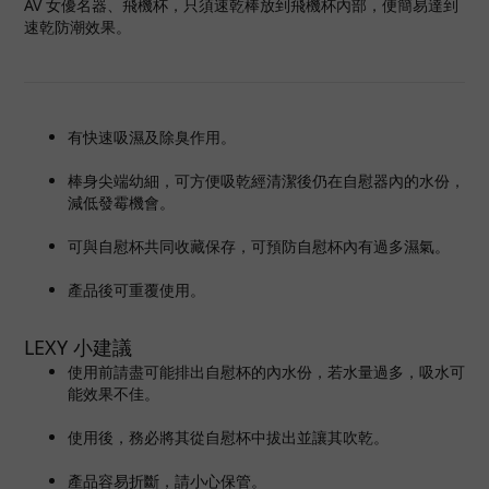
AV 女優名器、飛機杯，只須速乾棒放到飛機杯內部，便簡易達到
速乾防潮效果。
有快速吸濕及除臭作用。
棒身尖端幼細，可方便吸乾經清潔後仍在自慰器內的水份，
減低發霉機會。
可與自慰杯共同收藏保存，可預防自慰杯內有過多濕氣。
產品後可重覆使用。
LEXY 小建議
使用前請盡可能排出自慰杯的內水份，若水量過多，吸水可
能效果不佳。
使用後，務必將其從自慰杯中拔出並讓其吹乾。
產品容易折斷，請小心保管。