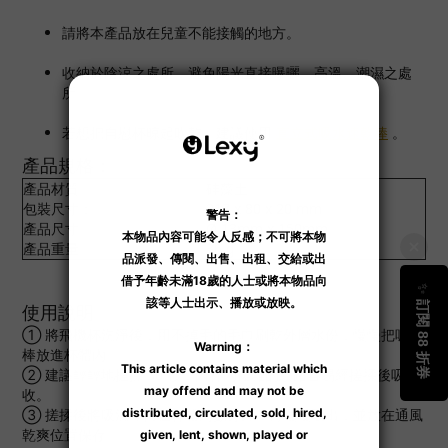
請將本產品放在兒童不能接觸的地方。
收納於陰涼之處所，避免陽光直接曝曬、高溫、潮濕之處
所。
若想把自慰杯晾起吹乾，建議使用
直立式吸水速乾棒
。
產品規格：
產品材質
硅藻土
包裝尺寸：
217 x 80 x 20 mm
產品尺寸
Ø 13mm x 150mm
產品重量
36 g
使用說明
① 將飛機杯洗淨後，用不掉毛的毛巾刷乾外層水份，慢慢把吸濕
棒放進杯體內。
② 建議輕輕地搓揉 30 秒，因杯內複雜的紋路容易經搓揉後吸
收。
③ 搓揉後將吸濕棒留在杯體內數分鐘，再慢慢取出，並放在通風
乾爽位置保存。