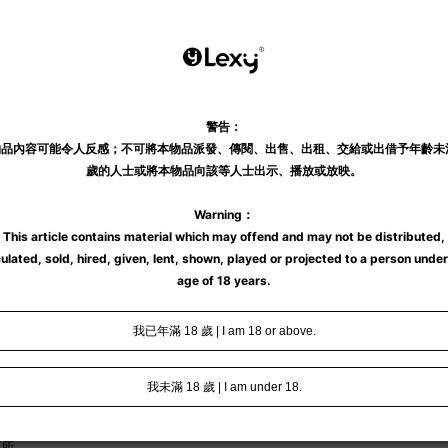
膚。
況。
處所。