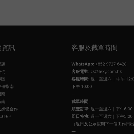
用資訊
客服及截單時間
問題
WhatsApp:
+852 9727 6428
我們
客服電郵
: cs@lexy.com.hk
專區
客服時間:
週一至週六 | 中午 12:0
註冊指南
下午 10:00
指南
—
指南
截單時間
及媒體合作
順豐訂單:
週一至週六｜下午6:00
Care +
即日特快:
週一至週六｜下午5:00
（週日及公眾假期下一個工作日
—