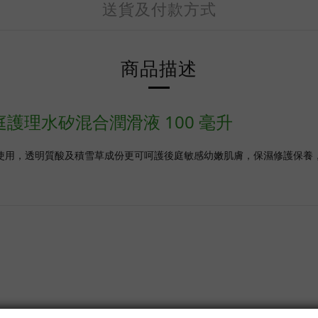
送貨及付款方式
商品描述
ive 後庭護理水矽混合潤滑液 100 毫升
常適合後庭肛交使用，透明質酸及積雪草成份更可呵護後庭敏感幼嫩肌膚，保濕修護保