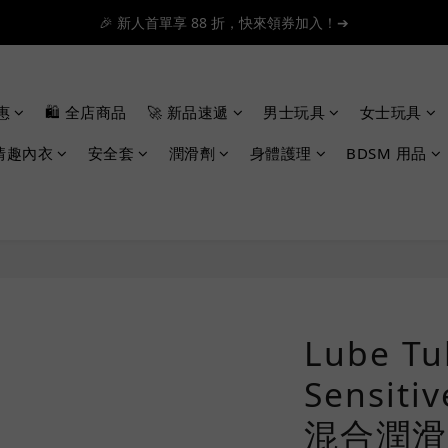
📦滿 $300 順豐免運 🚚 滿 $1200 即日特快免運 ➔
📦滿 $300 順豐免運 🚚 滿 $1200 即日特快免運 ➔
惠
🛍️ 全店商品
🚀 新品速遞
男士玩具
女士玩具
情趣內衣
安全套
潤滑劑
身體護理
BDSM 用品
Lube Tu
Sensit
混合潤滑液