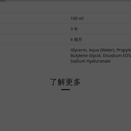
100 ml
3 年
6 個月
Glycerin, Aqua (Water), Propyl
Butylene Glycol, Disodium EDTA,
Sodium Hyaluronate
了解更多