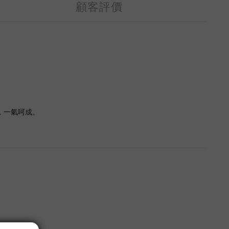
顧客評價
養，一氣呵成。