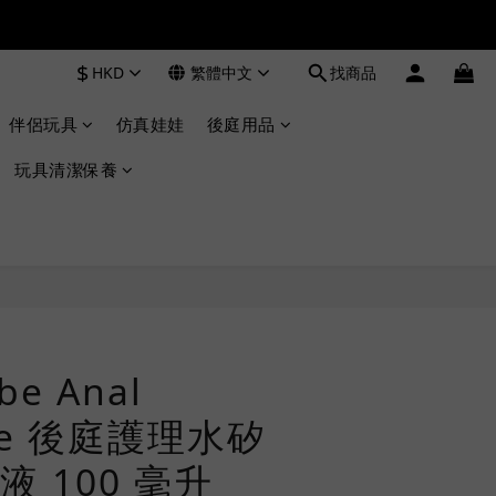
$
HKD
繁體中文
找商品
伴侶玩具
仿真娃娃
後庭用品
玩具清潔保養
立即購買
be Anal
ive 後庭護理水矽
 100 毫升