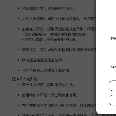
持久潤滑配方，適宜長時間使用。
水矽混合基調，同時間保留兩者優點，既清爽又潤滑。
無色無味配方，採取天然植物成份萃取，呵護敏感私密肌
- 透明質酸成份，滋潤保濕後庭幼嫰肌膚；
- 積雪草成份，修護保養受損肌膚。
潤滑度高，有助減輕於歡愉時因乾澀磨擦而感到不適的情
同時適合後庭及陰道使用。
可配合矽膠玩具或安全套使用。
LEXY 小建議
萬一進入眼睛，請即用清水沖洗。
使用時如有不適，請立即停止使用。
在性交前和性交期間皆適用於後庭、陰蒂或陰莖。
請收納於陰涼之處所，避免陽光直接曝曬、高溫、潮濕之