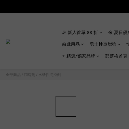
🎉 新人首單 88 折
☀️ 夏日優
前戲用品
男士性事增強
⭐ 精選/獨家品牌
部落格首頁
全部商品
/
潤滑劑
/
水矽性潤滑劑