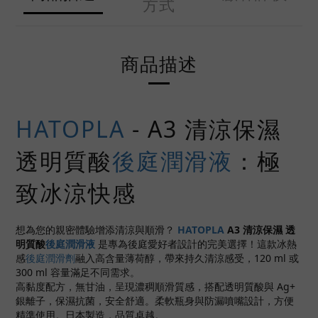
方式
商品描述
HATOPLA
- A3 清涼保濕
透明質酸
後庭潤滑液
：極
致冰涼快感
想為您的親密體驗增添清涼與順滑？
HATOPLA
A3 清涼保濕 透
明質酸
後庭潤滑液
是專為後庭愛好者設計的完美選擇！這款冰熱
感
後庭潤滑劑
融入高含量薄荷醇，帶來持久清涼感受，120 ml 或
300 ml 容量滿足不同需求。
高黏度配方，無甘油，呈現濃稠順滑質感，搭配透明質酸與 Ag+
銀離子，保濕抗菌，安全舒適。柔軟瓶身與防漏噴嘴設計，方便
精準使用。日本製造，品質卓越。