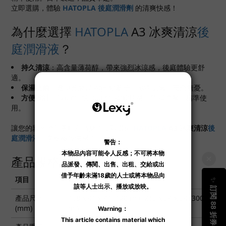
立即選購，體驗
HATOPLA
後庭潤滑劑
的清爽快感！
為什麼選擇
HATOPLA
A3 冰爽清涼
後
庭潤滑液
？
持久清涼
：高含量薄荷醇，帶來強烈冰涼感，後庭體驗更舒
適。
保濕抗菌
：透明質酸與 Ag+ 銀離子，滋潤肌膚，安全無憂。
方便設計
：120 ml 或 300 ml 柔軟瓶身，防漏噴嘴，精準使
用。
讓您的親密時刻更順滑清爽！立即選購
HATOPLA
A3
冰爽清涼
後
庭潤滑液
，享受極致快感！
產品規格
項目
規格
產品尺寸
168 x 41 x 41 (120 ml), 215 x 54 x 54 (300
(mm)
ml)