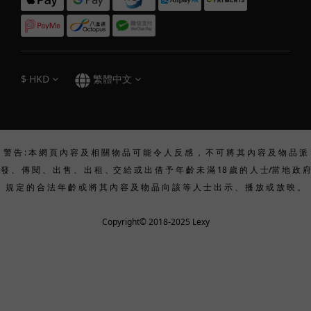
$
HKD
繁體中文
警 告 : 本 網 頁 內 容 及 相 關 物 品 可 能 令 人 反 感 ， 不 可 將 其 內 容 及 物 品 派
發 、 傳 閱 、 出 售 、 出 租 、交 給 或 出 借 予 年 齡 未 滿 18 歲 的 人 士/當 地 政 府
規 定 的 合 法 年 齡 或 將 其 內 容 及 物 品 向 該 等 人 士 出 示 、 播 放 或 放 映 。
Copyright© 2018-2025 Lexy
立即購買