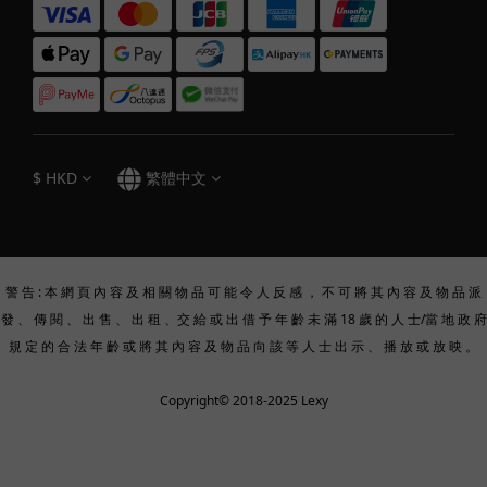
$
HKD
繁體中文
警 告 : 本 網 頁 內 容 及 相 關 物 品 可 能 令 人 反 感 ， 不 可 將 其 內 容 及 物 品 派
發 、 傳 閱 、 出 售 、 出 租 、交 給 或 出 借 予 年 齡 未 滿 18 歲 的 人 士/當 地 政 府
規 定 的 合 法 年 齡 或 將 其 內 容 及 物 品 向 該 等 人 士 出 示 、 播 放 或 放 映 。
Copyright© 2018-2025 Lexy