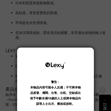
日本利尻昆布提取物製成。
高粘度，享受更豐富的質感。
罕有藍色水性潤滑液。
含冰涼薄荷成份，營造清涼的感覺，非常適合炎熱的晚上使
用。
LEXY 小建議
避免接觸眼睛，不要吞嚥。
請將本產品放在兒童不能接觸的地方。
收納於陰涼之處所，避免陽光直接曝曬、高溫、潮濕之處
所。
產品成份
純淨水，甘油，乙醇，羥乙基纖維素，再分解劑，降鈣素多醣
（fucoidan），抗壞血酸鈉（維生素C衍生物），薄荷醇，藍色1
號，EDTA-2Na，碘化物丁基氨基甲酸酯普立平