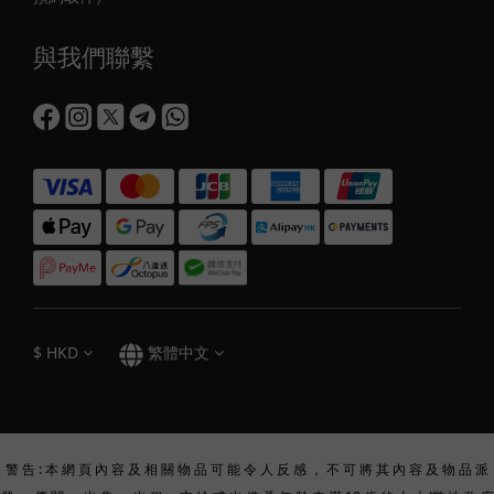
與我們聯繫
$
HKD
繁體中文
警 告 : 本 網 頁 內 容 及 相 關 物 品 可 能 令 人 反 感 ， 不 可 將 其 內 容 及 物 品 派