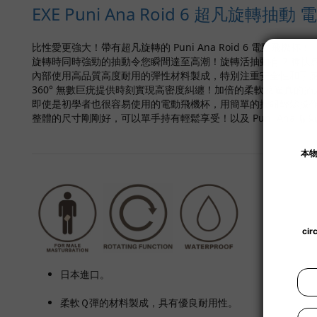
EXE Puni Ana Roid 6 超凡旋轉抽
比性愛更強大！帶有超凡旋轉的 Puni Ana Roid 6 電動飛機杯！
旋轉時同時強勁的抽動令您瞬間達至高潮！旋轉活抽動有 7 種快
內部使用高品質高度耐用的彈性材料製成，特別注重安全性和手
360° 無數巨疣提供時刻實現高密度糾纏！加倍的柔軟及逼真的
即使是初學者也很容易使用的電動飛機杯，用簡單的按鈕輕鬆操
整體的尺寸剛剛好，可以單手持有輕鬆享受！以及 Puni Ana 
日本進口。
柔軟Ｑ彈的材料製成，具有優良耐用性。