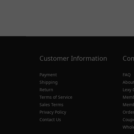
Customer Information
Com
Payment
FAQ
Shipping
About
Return
Lexy 
Terms of Service
Memb
Sales Terms
Membe
Privacy Policy
Order
Contact Us
Coupo
Whole