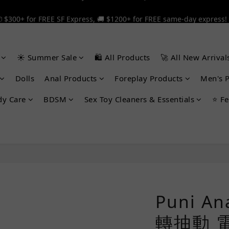
 $300+ for FREE SF Express, 🚚 $1200+ for FREE same-day express!
 $300+ for FREE SF Express, 🚚 $1200+ for FREE same-day express!
🎉 12% off your first order — Join now! ➔
☀️ Summer Sale
🛍️ All Products
🚀 All New Arrival
 $300+ for FREE SF Express, 🚚 $1200+ for FREE same-day express!
Dolls
Anal Products
Foreplay Products
Men's 
dy Care
BDSM
Sex Toy Cleaners & Essentials
⭐ Fe
Puni A
轉抽動 