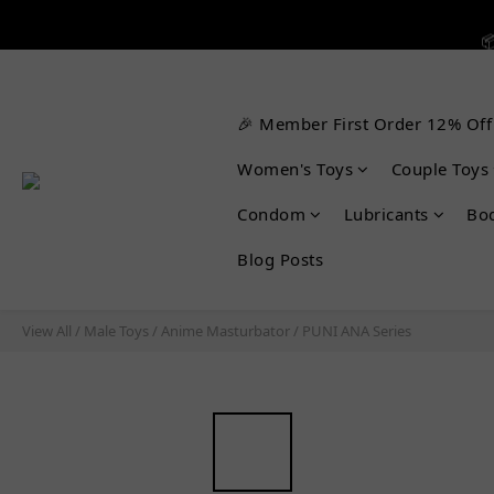


🎉 Member First Order 12% Off

Women's Toys
Couple Toys
Condom
Lubricants
Bo
Blog Posts
View All
/
Male Toys
/
Anime Masturbator
/
PUNI ANA Series