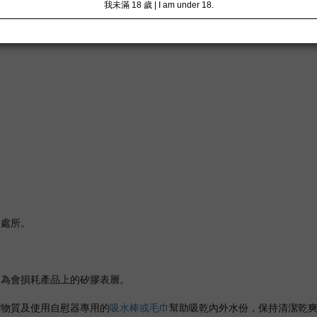
）
之處所。
因為會損耗產品上的矽膠表層。
潔物質及使用自慰器專用的
吸水棒或毛巾
幫助吸乾內外水份，保持清潔乾