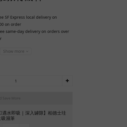
ee SF Express local delivery on
00 on order
ree same-day delivery on orders over
r
Show more
d Save More
🏻遇水即吸 | 深入罅隙】柏德士珪
土吸濕筆