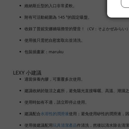
維納斯丘型的入口非常柔軟。
附有可活動範圍為 145 °的固定吸盤。
收錄了普妮安娜嬌喘擼管的聲音！（CV：そよかぜみらい
使用後只需把自慰套取出並清洗。
包裝插畫家：maruku
LEXY 小建議
適當保養內膠，可重覆多次使用。
建議收納於陰涼之處所，避免陽光直接曝曬、高溫、潮濕
使用時如有不適，請立即停止使用。
建議配合
水溶性的潤滑液
使用；避免使用矽性的潤滑液，
使用後建議配用
玩具清潔產品
作清洗，然後以清水除去清