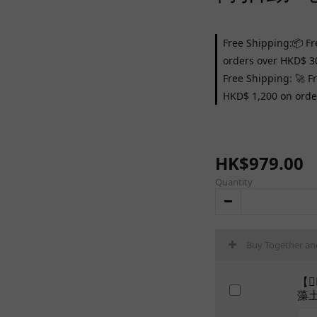
Free Shipping:📦 Fr
orders over HKD$ 3
Free Shipping: 🚀 F
HKD$ 1,200 on orde
HK$979.00
Quantity
Buy Together an
【
藻