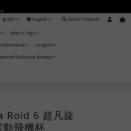
 ➔
 ➔
$
HKD
English
Search Products
s
Men's Toys
 ➔
Performance
Lingerie
atured/Exclusive Brands
BUY NOW
na Roid 6 超凡旋
電動飛機杯