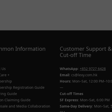
mon Information
Customer Support &
Cut-off Time
 Us
WhatsApp
:
+852 9727 6428
Care +
Email
: cs@lexy.com.hk
ership
Hours:
Mon–Sat, 12:00 PM–10:
rship Registration Guide
—
ing Guide
Cut-off Times
n Claiming Guide
SF Express
: Mon–Sat, 6:00 PM
sale and Media Collaboration
Same-Day Delivery
: Mon–Sat, 