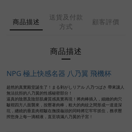
送貨及付款
商品描述
顧客評價
方式
商品描述
NPG 極上快感名器 八乃翼 飛機杯
超然的真實殿堂誕生了！まる剥がしリアル 八乃つばさ 帶來讓人
無法抗拒的八乃翼的性感秘密部分！
逼真的陰唇及陰部肌膚質感真實再現！將肉棒插入，細緻的肉穴
皺褶四方八面襲來，按壓著肉棒，粗大的肉紋之間形成一道道深
坑，纏繞的垂直肉褶皺在撫摸龜頭的同時將它牢牢抓住，務求壓
搾您身上每一滴精液，直至填滿八乃翼的子宮！