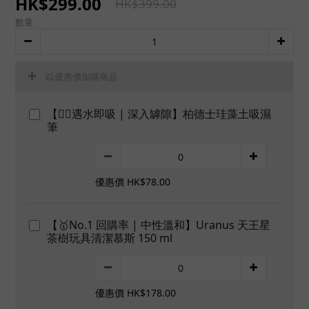
HK$299.00
HK$399.00
數量
以優惠價加購商品
【👍🏻遇水即吸 | 深入罅隙】柏德士珪藻土吸濕
筆
優惠價 HK$78.00
【🥇No.1 回購率 | 中性溫和】Uranus 天王星
茶樹玩具清潔慕斯 150 ml
優惠價 HK$178.00