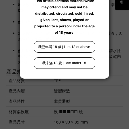
建議收納於陰涼之處所，避免陽光直接曝曬、高溫、潮濕之
處所。
使用時如有不適，請立即停止使用。
建議配合水溶性的潤滑液使用；避免使用矽性的潤滑液，因
為會損耗產品上的矽膠表層。
使用後建議配用
男士
玩具清潔產品
作清洗，然後以清水除
去清潔物質及使用自慰器專用的
吸水棒或毛巾
幫助吸乾內
外水份，保持清潔乾爽。
產品規格
產品材質
TPE
產品內層
雙層構造
產品特性
非貫通型
材質柔軟度
軟 ■■■□□ 硬
產品尺寸
160 × 90 × 85 mm