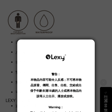
日本進口。
八乃翼自慰器。
非貫通式設計。
雙層構造。
無數褶皺刺激龜頭。
可額外購買
極上快感 八乃翼の淫汁 80 毫升
。
LEXY 小建議
適當保養內膠，可重覆多次使用。