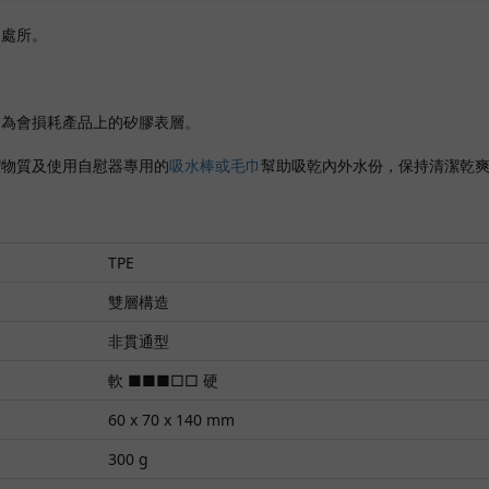
之處所。
因為會損耗產品上的矽膠表層。
潔物質及使用自慰器專用的
吸水棒或毛巾
幫助吸乾內外水份，保持清潔乾
TPE
雙層構造
非貫通型
軟 ■■■□□ 硬
60 x 70 x 140 mm
300 g