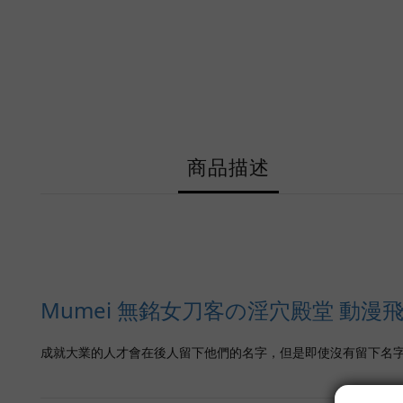
商品描述
Mumei 無銘女刀客の淫穴殿堂 動漫
成就大業的人才會在後人留下他們的名字，但是即使沒有留下名字