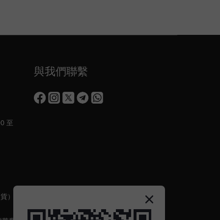
與我們聯繫
0 至
出貨）