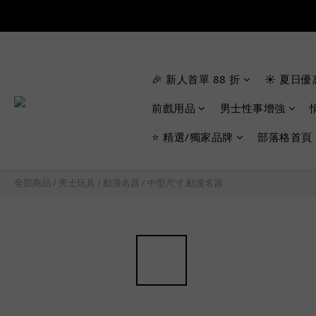
🎉 新人首單 88 折
☀️ 夏日優
前戲用品
男士性事增強
⭐ 精選/獨家品牌
部落格首頁
全部商品
/
男士玩具
/
動漫名器
/
中型尺寸 動漫名器