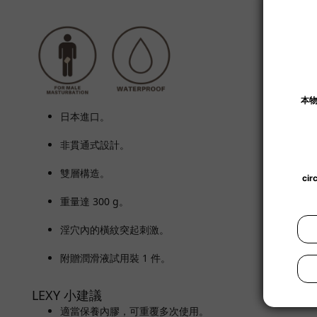
日本進口。
非貫通式設計。
雙層構造。
重量達 300 g。
淫穴內的橫紋突起刺激。
附贈潤滑液試用裝 1 件。
LEXY 小建議
適當保養內膠，可重覆多次使用。