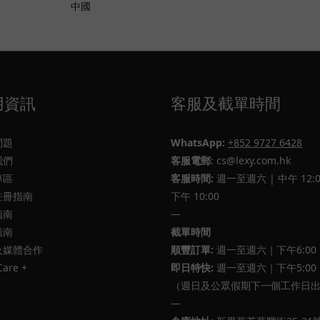
中國
用資訊
客服及截單時間
問題
WhatsApp:
+852 9727 6428
我們
客服電郵
: cs@lexy.com.hk
專區
客服時間:
週一至週六 | 中午 12:0
註冊指南
下午 10:00
指南
—
指南
截單時間
及媒體合作
順豐訂單:
週一至週六｜下午6:00
Care +
即日特快:
週一至週六｜下午5:00
（週日及公眾假期下一個工作日
—