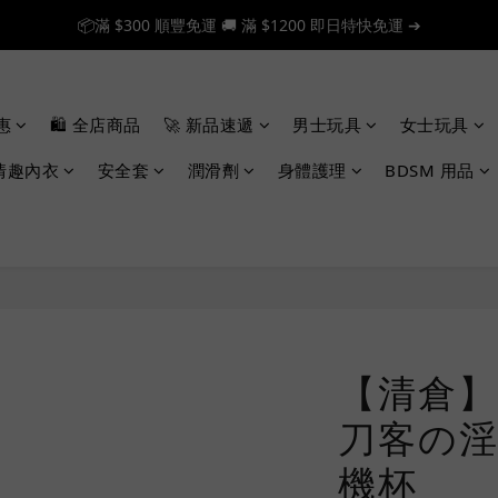
📦滿 $300 順豐免運 🚚 滿 $1200 即日特快免運 ➔
📦滿 $300 順豐免運 🚚 滿 $1200 即日特快免運 ➔
🎉 新人首單享 88 折，快來領券加入！➔
惠
🛍️ 全店商品
🚀 新品速遞
男士玩具
女士玩具
📦滿 $300 順豐免運 🚚 滿 $1200 即日特快免運 ➔
情趣內衣
安全套
潤滑劑
身體護理
BDSM 用品
【清倉】 
刀客の淫
機杯