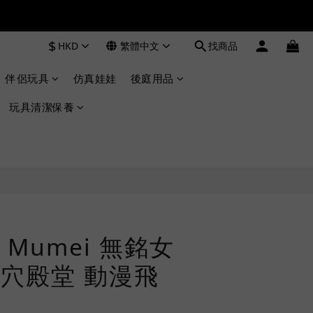
$
HKD
繁體中文
找商品
伴侶玩具
仿真娃娃
後庭用品
玩具清潔保養
Mumei 無銘女
穴殿堂 動漫飛