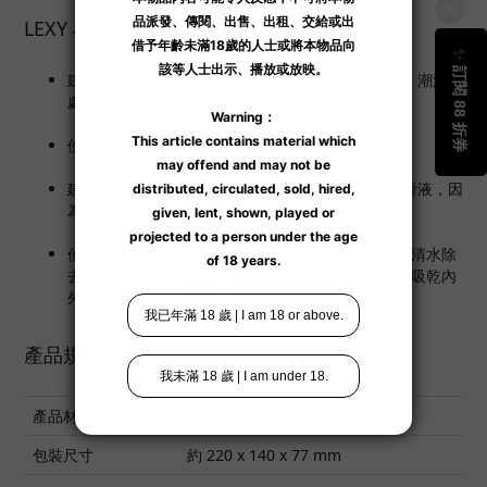
LEXY 小建議
建議收納於陰涼之處所，避免陽光直接曝曬、高溫、潮濕之
處所。
使用時如有不適，請立即停止使用。
建議配合水溶性的潤滑液使用；避免使用矽性的潤滑液，因
為會損耗產品上的矽膠表層。
使用後建議配用
男士
玩具清潔產品
作清洗，然後以清水除
去清潔物質及使用自慰器專用的
吸水棒或毛巾
幫助吸乾內
外水份，保持清潔乾爽。
產品規格
產品材質
日本製「雅SKIN」
包裝尺寸
約 220 x 140 x 77 mm