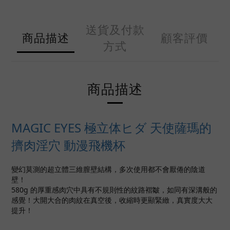
送貨及付款
商品描述
顧客評價
方式
商品描述
MAGIC EYES 極立体ヒダ 天使薩瑪的
擠肉淫穴 動漫飛機杯
變幻莫測的超立體三維膣壁結構，多次使用都不會厭倦的陰道
壁！
580g 的厚重感肉穴中具有不規則性的紋路褶皺，如同有深溝般的
感覺！大開大合的肉紋在真空後，收縮時更顯緊緻，真實度大大
提升！