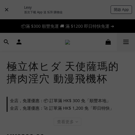
Lexy
開啟 App
首次下載 App 送 $28 購物金
📦滿 $300 順豐免運 🚚 滿 $1200 即日特快免運 ➔
📦滿 $300 順豐免運 🚚 滿 $1200 即日特快免運 ➔
🎉 新人首單享 88 折，快來領券加入！➔
📦滿 $300 順豐免運 🚚 滿 $1200 即日特快免運 ➔
極立体ヒダ 天使薩瑪的
擠肉淫穴 動漫飛機杯
全店，免運優惠：📦 訂單滿 HK$ 300 免「順豐本地」
全店，免運優惠：🚀 訂單滿 HK$ 1,200 免「即日特快」
查看更多