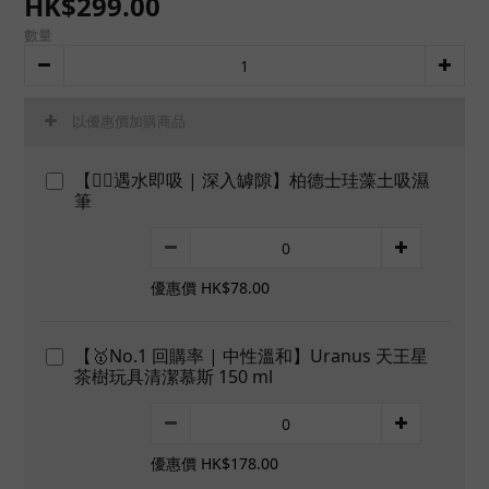
HK$299.00
數量
以優惠價加購商品
【👍🏻遇水即吸 | 深入罅隙】柏德士珪藻土吸濕
筆
優惠價 HK$78.00
【🥇No.1 回購率 | 中性溫和】Uranus 天王星
茶樹玩具清潔慕斯 150 ml
優惠價 HK$178.00