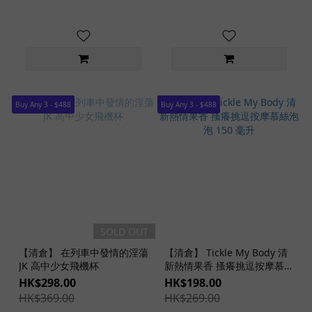
Buy Any 3 - $488
Buy Any 3 - $488
SOLD OUT
【清倉】 在列車中發情的淫蕩
【清倉】 Tickle My Body 清
JK 高中少女飛機杯
新熱情果香 搔癢挑逗按摩慕絲
泡泡 150 毫升
HK$298.00
HK$198.00
HK$369.00
HK$269.00