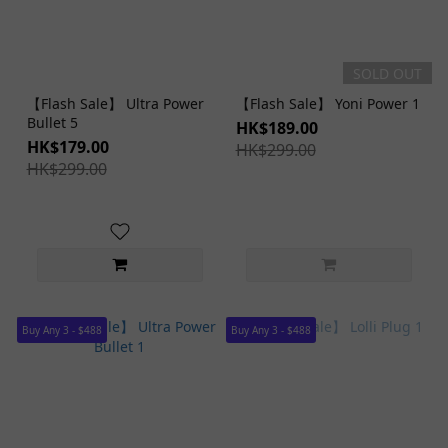
SOLD OUT
【Flash Sale】 Ultra Power
【Flash Sale】 Yoni Power 1
Bullet 5
HK$189.00
HK$179.00
HK$299.00
HK$299.00
Buy Any 3 - $488
Buy Any 3 - $488