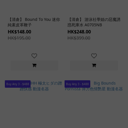
【清倉】 Bound To You 迷你
【清倉】 游泳社學姐の惡魔誘
純素皮革鞭子
惑死庫水 A0705NB
HK$148.00
HK$248.00
HK$195.00
HK$399.00
Buy Any 3 - $488
Buy Any 3 - $488