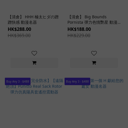
【清倉】 HHH 極太ヒダの蹭
【清倉】 Big Bounds
蹭快感 動漫名器
Pornista 彈力色情艷星 動漫
名器
HK$288.00
HK$188.00
HK$369.00
HK$229.00
Buy Any 3 - $488
Buy Any 3 - $488