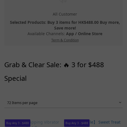
All Customer
Selected Products: Buy 3 items for HK$488.00 Buy more,
Save more!
Available Channels:
App
/
Online Store
Term & Condition
Grab & Clear Sale: 🔥 3 for $488
Special
72 Items per page
Buy Any 3 - $488
Buy Any 3 - $488