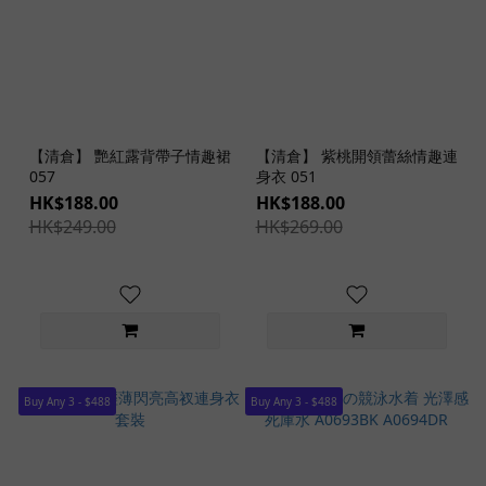
【清倉】 艷紅露背帶子情趣裙
【清倉】 紫桃開領蕾絲情趣連
057
身衣 051
HK$188.00
HK$188.00
HK$249.00
HK$269.00
Buy Any 3 - $488
Buy Any 3 - $488