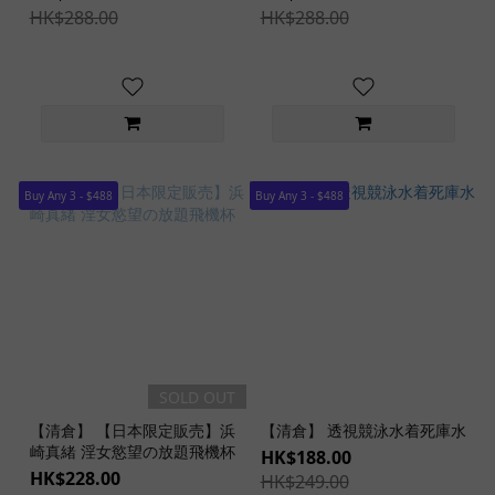
HK$288.00
HK$288.00
Buy Any 3 - $488
Buy Any 3 - $488
SOLD OUT
【清倉】 【日本限定販売】浜
【清倉】 透視競泳水着死庫水
崎真緒 淫女慾望の放題飛機杯
HK$188.00
HK$228.00
HK$249.00