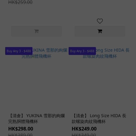
HK$259.00
Buy Any 3 - $488
Buy Any 3 - $488
【清倉】 YUKINA 雪那的絢爛
【清倉】 Long Size HIDA 長
完熟胴體飛機杯
款螺旋肉紋飛機杯
HK$298.00
HK$249.00
HK$389.00
HK$349.00