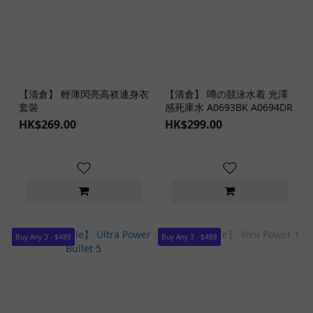
【清倉】 輕薄閃亮高衩連身衣
【清倉】 噂の競泳水着 光澤
套裝
感死庫水 A0693BK A0694DR
HK$269.00
HK$299.00
Buy Any 3 - $488
Buy Any 3 - $488