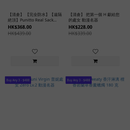
【清倉】 【完全防水】【遠隔
【清倉】 把第一個 H 獻給您
絶頂】Punitto Real Sack
的處女 動漫名器
Rotor 彈力仿真陽具套遙控震
HK$368.00
HK$228.00
動器
HK$439.00
HK$339.00
Buy Any 3 - $488
Buy Any 3 - $488