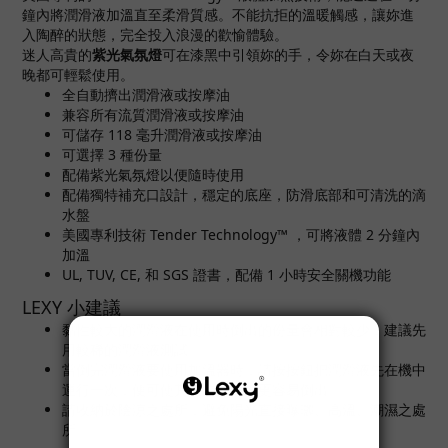
鐘內將潤滑液加溫直至柔滑質感。不能抗拒的溫暖觸感，讓妳進
入陶醉的狀態，完全投入浪漫的歡愉體驗。
迷人高貴的
紫光氣氛燈
可在漆黑中引領妳的手，令妳在白天或夜
晚都可輕鬆使用。
全自動擠出潤滑液或按摩油
兼容所有流質潤滑液或按摩油
可儲存 118 毫升潤滑液或按摩油
可選擇 3 種份量
配備紫光氣氛燈以便隨時使用
配備獨特補充口設計，穩定的底座，防滑底部和可清洗的滴
水盤
美國專利技術 Tender Technology™ ，可將液體 2 分鐘內
加溫
UL, TUV, CE, 和 SGS 證書，配備 1 小時安全關機功能
LEXY 小建議
黏性較大的潤滑液在使用時倒出的份量會相對較少，建議先
用較稀的潤滑液測試。
當倒完潤滑液要使用加溫器時，請按按鈕把潤滑液先在機中
運行一次，便可使其後的潤滑液更容易倒出。
請收納於陰涼之處所，避免陽光直接曝曬、高溫、潮濕之處
所。