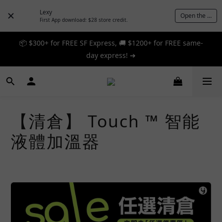
Lexy
Open the App
First App download: $28 store credit.
📦 $300+ for FREE SF Express, 🚚 $1200+ for FREE same-
📦 $300+ for FREE SF Express, 🚚 $1200+ for FREE same-
day express! ➔
day express! ➔
🎉 12% off your first order — Join now! ➔
📦 $300+ for FREE SF Express, 🚚 $1200+ for FREE same-
【清倉】 Touch ™ 智能
day express! ➔
液體加溫器