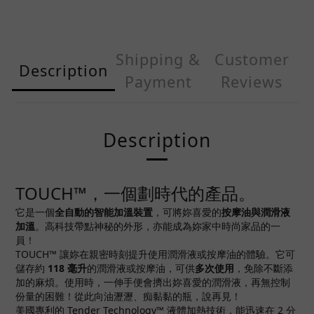
Shipping &
Customer
Description
Payment
Reviews
Description
TOUCH™，一個劃時代的產品。
它是一個
全自動的智能加溫裝置
，可將妳喜愛的
按摩油與潤滑液
加溫
。高科技帶點神秘的外形，亦能成為妳家中時尚家品的一
員！
TOUCH™ 讓妳在親密時刻提升使用潤滑液或按摩油的體驗。它可
儲存約
118 毫升
的潤滑液或按摩油，可供
多次使用
，免除不斷添
加的麻煩。使用時，一伸手便會擠出妳喜愛的潤滑液，再無控制
份量的困難！從此向油瀝瀝、痴黏黏的瓶，說再見！
美國專利的 Tender Technology™ 液體加熱技術，能迅速在 2 分