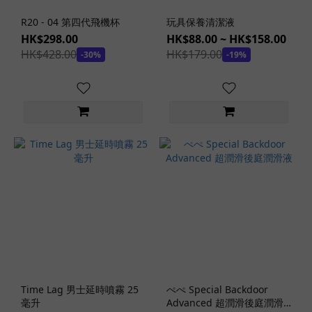
色
R20 - 04 第四代飛機杯
玩具保養清潔液
藍
HK$298.00
HK$88.00 ~ HK$158.00
色
HK$428.00
HK$179.00
-30%
-19%
(1)
肉色
(123)
粉
紅
色
(6)
透
明
(2)
褐
色
(4)
Time Lag 男士延時噴霧 25
ぺぺ Special Backdoor
毫升
Advanced 超潤滑後庭潤滑