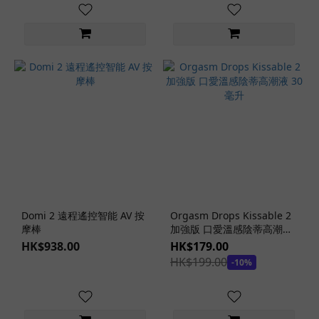
口
交
款
(3)
內
置
骨
骼
(3)
雙
通
道
Domi 2 遠程遙控智能 AV 按
Orgasm Drops Kissable 2
款
摩棒
加強版 口愛溫感陰蒂高潮液
(1)
30 毫升
HK$938.00
HK$179.00
床
HK$199.00
-10%
置
式
(4)