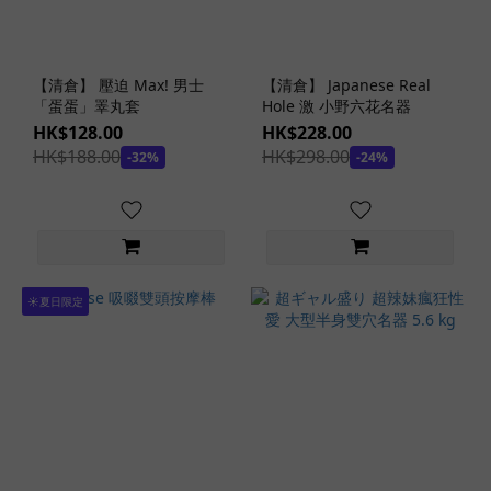
公
眾
性
【清倉】 壓迫 Max! 男士
【清倉】 Japanese Real
愛
「蛋蛋」睪丸套
Hole 激 小野六花名器
(1)
HK$128.00
HK$228.00
HK$188.00
HK$298.00
-32%
-24%
看
更
多
飛
機
☀️夏日限定
杯
內
層
混
合
構
造