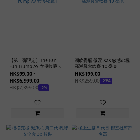
安
全
套
(1)
0.09
安
全
套
【第二弾限定】The Fan
潮吹覺醒 催淫 XXX 敏感の極
(1)
Fun Trump AV 女優收藏卡
高潮興奮軟膏 10 毫克
HK$99.00 ~
HK$199.00
0.03
HK$6,999.00
HK$259.00
-23%
安
HK$7,399.00
-9%
全
套
(1)
看
更
多