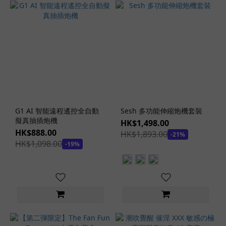
感
安
全
套
(2)
持
久
安
全
套
G1 AI 智能遠程遙控全自動
Sesh 多功能伸縮炮機套裝
(2)
擬真抽插炮機
HK$1,498.00
HK$888.00
HK$1,893.00
-21%
極
HK$1,098.00
-19%
潤
安
全
套
(8)
大
碼