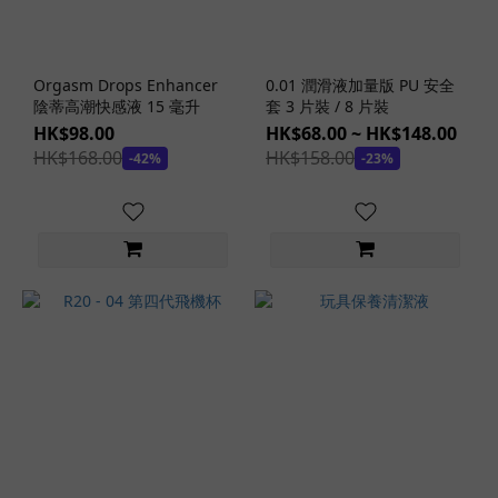
303
(24)
G
Orgasm Drops Enhancer
0.01 潤滑液加量版 PU 安全
Project
陰蒂高潮快感液 15 毫升
套 3 片裝 / 8 片裝
(23)
HK$98.00
HK$68.00 ~ HK$148.00
看
HK$168.00
HK$158.00
-42%
-23%
更
多
價格
(HK$)
~
商
品
顏