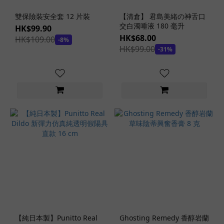
小
雙保險裝安全套 12 片裝
【清倉】 君島美緒の神舌口
宵
交白濁唾液 180 毫升
HK$99.90
虎
HK$68.00
HK$109.00
南
-8%
HK$99.00
-31%
(1)
看
更
多
女
優
名
器
系
列
極
上
生
【純日本製】Punitto Real
Ghosting Remedy 香醇岩蘭
腰