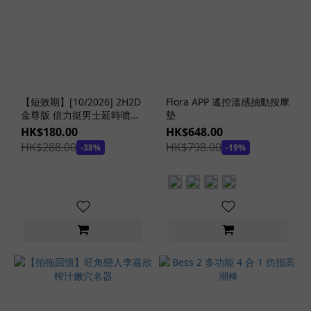
純
素
潤
滑
劑
(2)
【短效期】[10/2026] 2H2D
Flora APP 遙控溫感抽動按摩
抗
金尊版 倍力挺男士延時噴劑
墊
菌
10 毫升
HK$180.00
HK$648.00
潤
HK$288.00
HK$798.00
-38%
-19%
滑
劑
(3)
保
濕
潤
滑
劑
(1)