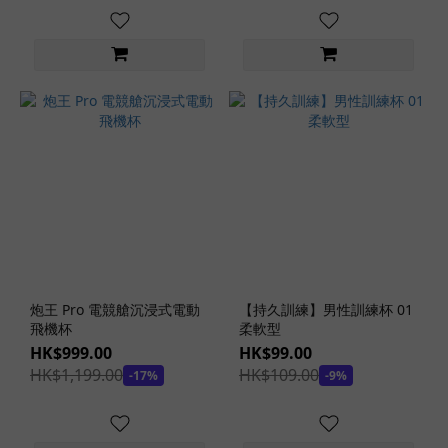
功
能
(8)
看
更
多
安
全
套
款
式
炮王 Pro 電競艙沉浸式電動
【持久訓練】男性訓練杯 01
橫
飛機杯
柔軟型
紋
HK$999.00
HK$99.00
凸
HK$1,199.00
HK$109.00
-17%
-9%
點
安
全
套