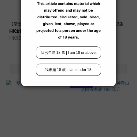
神
宮
寺
【清倉】 花邊蕾絲 女僕套裝
奈
Pocket Cold Spark 清涼版
雪花紋飛機袋
緒
HK$189.00
HK$28.00
(3)
HK$289.00
-35%
HK$39.00
-28%
愛
弓
涼
(1)
神
3 件任選 $288
木
麗
(2)
橘
瑪
麗
(3)