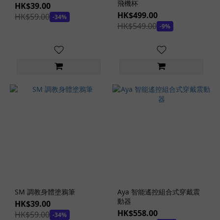
構
飛機杯
HK$39.00
造
HK$499.00
HK$59.00
-34%
(69)
HK$549.00
-9%
單
層
構
造
(98)
飛
機
杯
體
積
大
型
飛
SM 調教身體塗鴉筆
Aya 智能遙控組合式穿戴震
機
動器
HK$39.00
杯
HK$558.00
HK$59.00
-34%