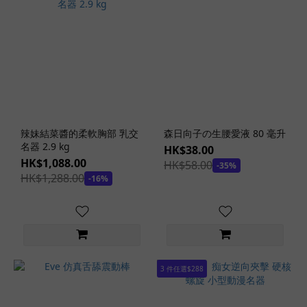
器
(1)
閱
覽
注
意
(2)
看
辣妹結菜醬的柔軟胸部 乳交
森日向子の生腰愛液 80 毫升
更
名器 2.9 kg
HK$38.00
多
HK$1,088.00
HK$58.00
-35%
HK$1,288.00
-16%
飛
機
杯
主
題
3 件任選$288
虛
擬