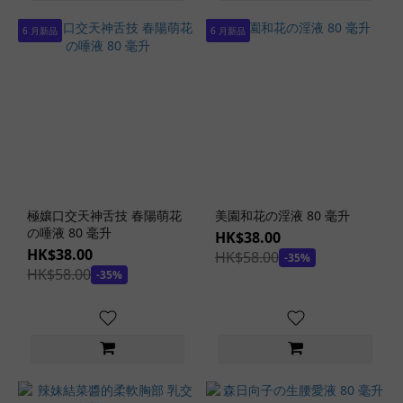
Tomax
6 月新品
6 月新品
大魔王
(2)
Ona
砲
(1)
催
眠
性
極孃口交天神舌技 春陽萌花
美園和花の淫液 80 毫升
指
の唾液 80 毫升
HK$38.00
導
HK$38.00
HK$58.00
-35%
(1)
HK$58.00
-35%
CQ
(2)
極
彩
名