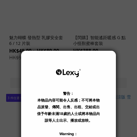
希
望
(2)
藤
森
魅力蝴蝶 發熱型 乳膠安全套
【閃購】智能遙距暖感 G 點
里
6 / 12 片裝
小怪獸蜜棒套裝
穂
HK$49.00 ~ HK$89.00
HK$388.00
(2)
HK$99.00
HK$638.00
-29%
-39%
田
中
檸
檬
(4)
3 件任選 $288
田
中
寧
寧
(1)