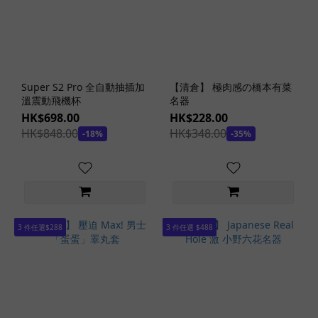
防
衛
隊
(1)
明
Super S2 Pro 全自動抽插加
【清倉】 極肉感の橋本有菜
星
溫震動飛機杯
名器
女
HK$698.00
HK$228.00
神
HK$848.00
HK$348.00
-18%
-35%
(3)
痴
女
病
嬌
(2)
3 件任選$288
3 件任選 $488
溫
泉
系
列
(1)