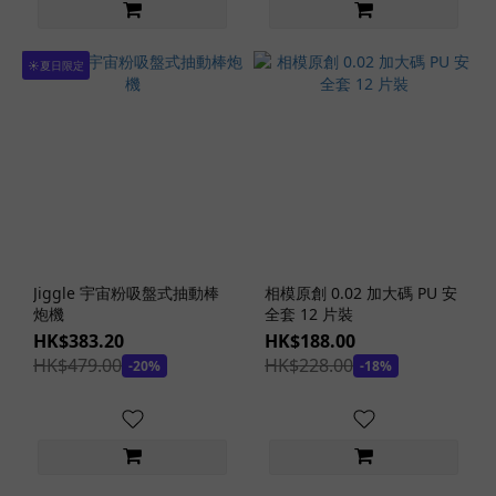
(6)
貼
☀️夏日限定
身
纖
薄
安
全
套
(4)
家
庭
Jiggle 宇宙粉吸盤式抽動棒
相模原創 0.02 加大碼 PU 安
炮機
全套 12 片裝
裝
HK$383.20
HK$188.00
安
HK$479.00
HK$228.00
全
-20%
-18%
套
(2)
冰
熱