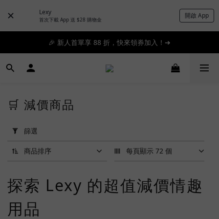
Lexy
開啟 App
📦滿 $300 順豐免運 🚚 滿 $1200 即日特快免運 ➔
首次下載 App 送 $28 購物金
📦滿 $300 順豐免運 🚚 滿 $1200 即日特快免運 ➔
🎉 新人首單享 88 折，快來領券加入！➔
📦滿 $300 順豐免運 🚚 滿 $1200 即日特快免運 ➔
🛒 減價商品
套
用
篩選
篩
選
商品排序
每頁顯示 72 個
(0/20)
探索 Lexy 的超值減價情趣
品
牌
用品
Tenga