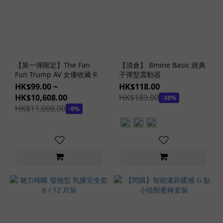
劑
(57)
動
漫
潤
【第一弾限定】The Fan
【清倉】 Bmine Basic 經典
滑
Fun Trump AV 女優收藏卡
子彈型震動器
劑
HK$99.00 ~
HK$118.00
(1)
HK$10,608.00
HK$189.00
-38%
HK$11,008.00
-9%
看
更
多
熱
門
女
優
石
原