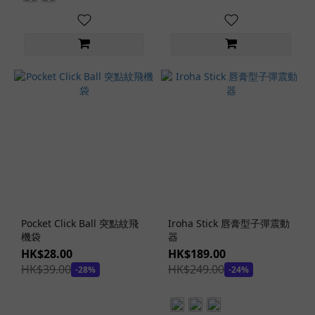
舌
舔
功
能
(1)
仿
指
撩
動
功
能
(1)
暖
Pocket Click Ball 突點紋飛
Iroha Stick 唇膏型子彈震動
感
機袋
器
功
HK$28.00
HK$189.00
能
HK$39.00
HK$249.00
-28%
-24%
(27)
發
聲