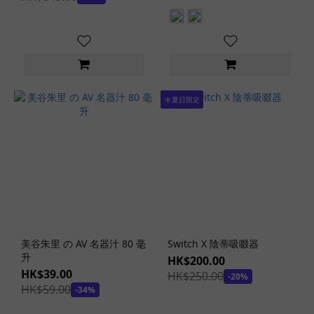
硬
(1)
稍
硬
(13)
適中
☀️夏日限定
(128)
稍
軟
(35)
軟
(20)
飛
美谷朱里 の AV 名器汁 80 毫
Switch X 陰蒂吸啜器
機
升
HK$200.00
杯
HK$39.00
HK$250.00
-20%
款
HK$59.00
-34%
式