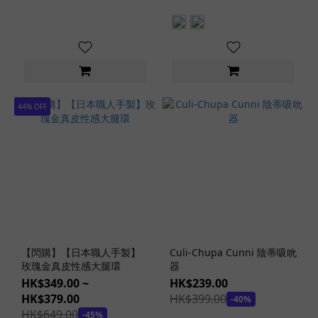
(155)
貫
通
式
(6)
44% OFF
飛
機
杯
軟
硬
度
混
合
軟
【閃購】【日本職人手製】
Culi-Chupa Cunni 陰蒂吸吮
硬
玫瑰金真皮性感大腿環
器
度
HK$349.00 ~
HK$239.00
(2)
HK$379.00
HK$399.00
-40%
HK$649.00
-45%