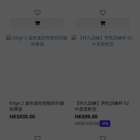
女
之
星
(4)
淫
女
慾
望
(6)
名
器
の
証
明
Edge 2 遠程遙控智能前列腺
【持久訓練】男性訓練杯 02
(5)
按摩器
中度柔軟型
HK$938.00
HK$99.00
Premium
HK$109.00
Hole (3)
-9%
看