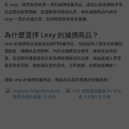
(103)
在 Lexy，我們為您精選一系列減價情趣用品，讓您以超值價格享受
高品質的親密體驗。從震動器到情侶玩具，每款減價商品均保持
Npg
Lexy 一貫的卓越品質，助您輕鬆探索更多樂趣。
(96)
Orgie
為什麼選擇 Lexy 的減價商品？
(67)
Lexy 的減價商品涵蓋多款熱門情趣用品，包括採用人體安全矽膠的
Lovense
震動器、飛機杯及潤滑劑，均符合國際安全標準，確保安全與舒
(33)
適。這些限時優惠讓您以更低價格體驗頂尖品牌，無論是個人享受
Romp
還是情侶互動，都能滿足您的需求。立即搶購，把握超值機會！
(33)
A
選購 Lexy 的減價情趣用品，開啟高品質與實惠的快樂旅程！
One
(26)
Satisfyer
(26)
Room
No