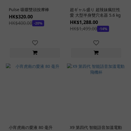
(2)
Pulse 吸啜雙頭按摩棒
超ギャル盛り 超辣妹瘋狂性
多
愛 大型半身雙穴名器 5.6 kg
HK$320.00
層
HK$1,288.00
HK$400.00
-20%
構
HK$1,499.00
-14%
造
(1)
四
層
構
造
(7)
三
層
構
造
(7)
雙
層
小宵虎南の愛液 80 毫升
X9 第四代 智能語音加溫電動