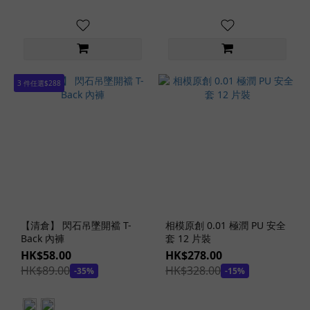
固
定
吸
盤
功
3 件任選$288
能
(5)
多
角
度
調
較
(3)
【清倉】 閃石吊墜開襠 T-
相模原創 0.01 極潤 PU 安全
拍
Back 內褲
套 12 片裝
攝
HK$58.00
HK$278.00
功
HK$89.00
HK$328.00
-35%
-15%
能
(2)