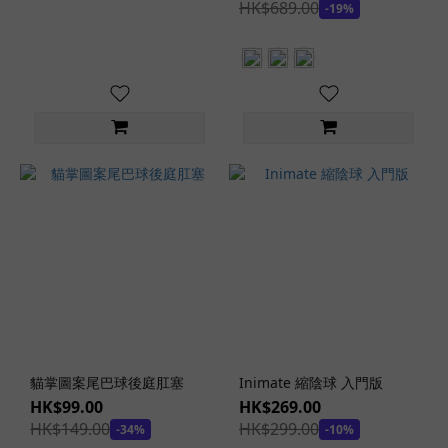
(31)
HK$689.00
-19%
中型
飛機
杯
(118)
小
型
飛
機
杯
(39)
飛
機
杯
通
道
貓掌圖案尾巴球後庭肛塞
Inimate 縮陰球 入門版
HK$99.00
HK$269.00
非貫
HK$149.00
HK$299.00
-34%
-10%
通式