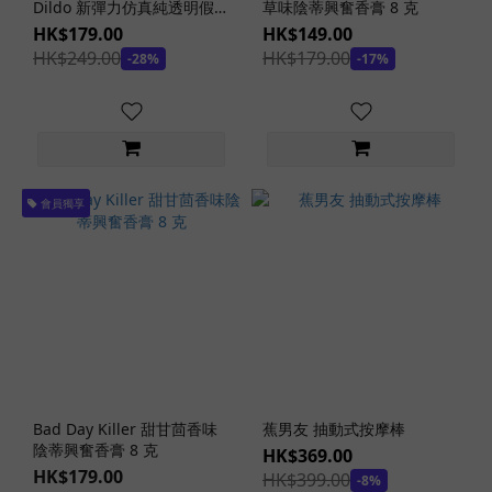
Dildo 新彈力仿真純透明假陽
草味陰蒂興奮香膏 8 克
(7)
具直款 16 cm
HK$179.00
HK$149.00
AV
HK$249.00
HK$179.00
-28%
-17%
Mini
(10)
日
本
の
會員獨享
名
器
(4)
神
舌
(3)
kmp-
ホー
Bad Day Killer 甜甘茴香味
蕉男友 抽動式按摩棒
ル (1)
陰蒂興奮香膏 8 克
HK$369.00
熟
HK$179.00
HK$399.00
-8%