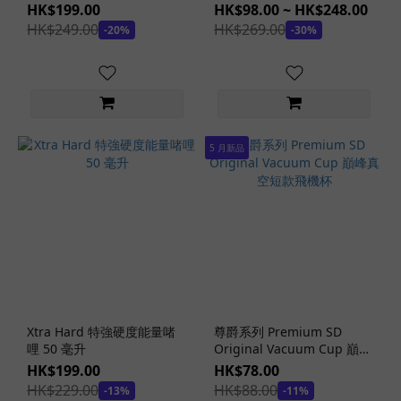
液
玩
HK$199.00
HK$98.00 ~ HK$248.00
具
HK$249.00
HK$269.00
-20%
-30%
功
能
其
他
玩
5 月新品
具
功
能
(4)
消
毒
/
烘
乾
Xtra Hard 特強硬度能量啫
尊爵系列 Premium SD
哩 50 毫升
功
Original Vacuum Cup 巔峰
真空短款飛機杯
能
HK$199.00
HK$78.00
(4)
HK$229.00
HK$88.00
-13%
-11%