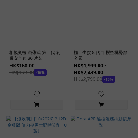
潤
滑
劑
款
式
旅
行
相模究極 纖薄式 第二代 乳
極上生腰 8 代目 櫻空桃臀部
裝
膠安全套 36 片裝
名器
潤
HK$168.00
HK$1,999.00 ~
滑
HK$199.00
HK$2,499.00
-16%
劑
HK$2,799.00
-13%
(7)
高
用
量
潤
滑
劑
(2)