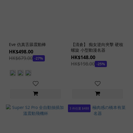
女
優
(2)
素
人
名
器
Eve 仿真舌舔震動棒
【清倉】 痴女逆向夾擊 硬核
(2)
螺旋 小型動漫名器
HK$498.00
HK$148.00
HK$679.00
-27%
女
HK$198.00
-25%
友
系
列
(2)
偽
娘
3 件任選 $488
(1)
地
球