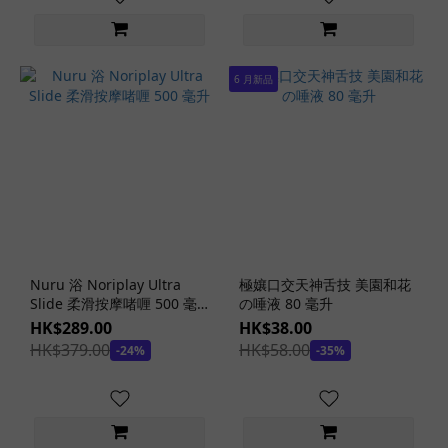
更
多
動
6 月新品
漫
名
器
系
列
Onanism
Lab 手淫
實驗室
Nuru 浴 Noriplay Ultra
極孃口交天神舌技 美園和花
(2)
Slide 柔滑按摩啫喱 500 毫
の唾液 80 毫升
r20
升
HK$289.00
HK$38.00
(1)
HK$379.00
HK$58.00
-24%
-35%
同
級
生
(1)