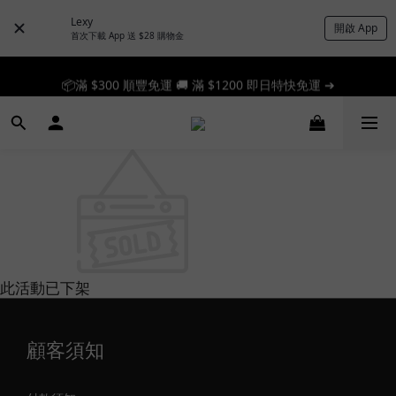
Lexy
開啟 App
首次下載 App 送 $28 購物金
🎉 新人首單享 88 折，快來領券加入！➔
📦滿 $300 順豐免運 🚚 滿 $1200 即日特快免運 ➔
📦滿 $300 順豐免運 🚚 滿 $1200 即日特快免運 ➔
此活動已下架
顧客須知