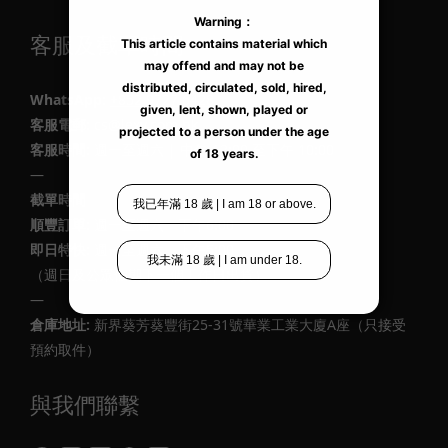
客服及截單時間
WhatsApp:
+852 9727 6428
客服電郵
: cs@lexy.com.hk
客服時間:
週一至週六 | 中午 12:00 至下午 10:00
—
截單時間
順豐訂單:
週一至週六｜下午6:00
即日特快:
週一至週六｜下午5:00
（週日及公眾假期下一個工作日出貨）
—
倉庫地址:
新界葵芳葵豐街25-31號華業工業大廈A座（只接受
預約取件）
與我們聯繫