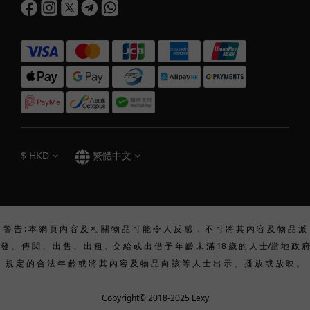
$
HKD
繁體中文
警 告 : 本 網 頁 內 容 及 相 關 物 品 可 能 令 人 反 感 ， 不 可 將 其 內 容 及 物 品 派
發 、 傳 閱 、 出 售 、 出 租 、交 給 或 出 借 予 年 齡 未 滿 18 歲 的 人 士/當 地 政 府
規 定 的 合 法 年 齡 或 將 其 內 容 及 物 品 向 該 等 人 士 出 示 、 播 放 或 放 映 。
Copyright© 2018-2025 Lexy