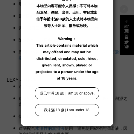
垂直褶皺的微妙快感刺激。
最刺激的垂直褶皺的螺旋完全落在了後面。
素材採用日本食品衛生法基準第 370 號標準。
附送潤滑液試用裝 12 ml。
系列其他版本：
Zori Zori 榨精魅魔 超柔軟版 六重反覆螺旋
蜜穴動漫飛機杯
LEXY 小建議
適當保養內膠，可重覆多次使用。
建議收納於陰涼之處所，避免陽光直接曝曬、高溫、潮濕之
處所。
使用時如有不適，請立即停止使用。
建議配合
水溶性的潤滑液
使用；避免使用矽性的潤滑液，因