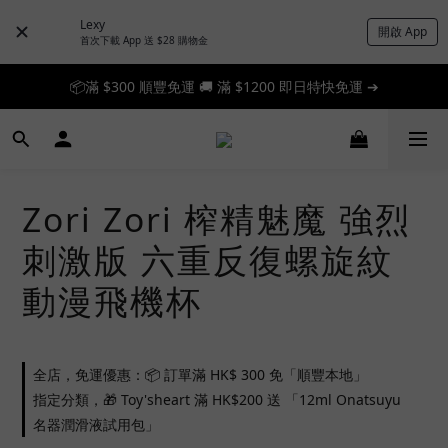
Lexy
開啟 App
首次下載 App 送 $28 購物金
📦滿 $300 順豐免運 🚚 滿 $1200 即日特快免運 ➔
📦滿 $300 順豐免運 🚚 滿 $1200 即日特快免運 ➔
🎉 新人首單享 88 折，快來領券加入！➔
📦滿 $300 順豐免運 🚚 滿 $1200 即日特快免運 ➔
Zori Zori 榨精魅魔 強烈
刺激版 六重反復螺旋紋
動漫飛機杯
全店，免運優惠：📦 訂單滿 HK$ 300 免「順豐本地」
指定分類，🎁 Toy'sheart 滿 HK$200 送 「12ml Onatsuyu
名器潤滑液試用包」