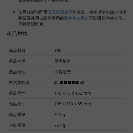
為會損耗產品上的矽膠表層。
使用後建議配用
玩具清潔產品
作清洗，然後以清水除去清潔
物質及使用自慰器專用的
吸水棒或毛巾
幫助吸乾內外水份，
保持清潔乾爽。
產品規格
產品材質
TPE
產品內層
單層構造
產品特性
非貫通型
材質柔軟度
軟 ■■■■■ 硬
產品尺寸
175 x 75 x 152 mm
包裝尺寸
135 x 210 x 65 mm
產品重量
315 g
包裝重量
257 g