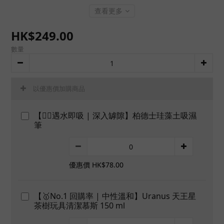
查看更多
HK$249.00
數量
以優惠價加購商品
【👍🏻遇水即吸 | 深入罅隙】柏德士珪藻土吸濕
筆
優惠價 HK$78.00
【🥇No.1 回購率 | 中性溫和】Uranus 天王星
茶樹玩具清潔慕斯 150 ml