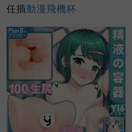
任插
動漫飛機杯