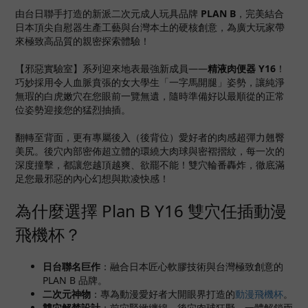
由台日聯手打造的新派二次元成人玩具品牌
PLAN B
，完美結合
日本頂尖自慰器生產工藝與台灣本土的硬核創意，為廣大玩家帶
來極致高品質的親密探索體驗！
【邪惡實驗室】系列迎來地表最強新成員——
精液肉便器 Y16
！
巧妙採用令人血脈賁張的女大學生「一字馬開腿」姿勢，讓純淨
無瑕的白虎嫩穴在您眼前一覽無遺，隨時準備好以最順從的正常
位姿勢迎接您的猛烈抽插。
翻轉至背面，更有專屬後入（後背位）愛好者的肉感超彈力翹臀
美尻。後穴內部密佈超立體的環繞大肉球與密褶摺紋，每一次的
深度撞擊，都讓您越頂越爽、欲罷不能！雙穴輪番轟炸，徹底滿
足您最邪惡的內心幻想與欺凌快感！
為什麼選擇 Plan B Y16 雙穴任插動漫
飛機杯？
日台聯名巨作
：融合日本匠心軟膠技術與台灣極致創意的
PLAN B 品牌。
二次元神物
：專為動漫愛好者大開眼界打造的
動漫飛機杯
。
雙穴解禁設計
：前穴緊緻纏綿、後穴肉球狂野，一體解鎖兩