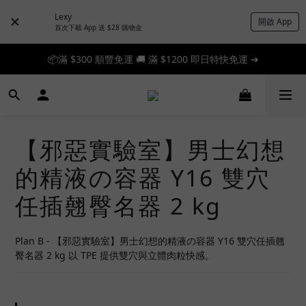
Lexy
開啟 App
首次下載 App 送 $28 購物金
📦滿 $300 順豐免運 🚚 滿 $1200 即日特快免運 ➔
📦滿 $300 順豐免運 🚚 滿 $1200 即日特快免運 ➔
🎉 新人首單享 88 折，快來領券加入！➔
📦滿 $300 順豐免運 🚚 滿 $1200 即日特快免運 ➔
【邪惡實驗室】男士幻想
的精液の容器 Y16 雙穴
任插翹臀名器 2 kg
Plan B - 【邪惡實驗室】男士幻想的精液の容器 Y16 雙穴任插翹
臀名器 2 kg 以 TPE 提供雙穴與立體肉粒快感。