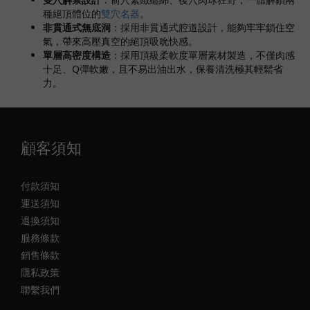
種絕頂體位的
雙穴名器
。
非貫通式無底洞
：採用非貫通式腔道設計，能夠牢牢鎖住空
氣，帶來高壓真空的絕頂吸吮快感。
單層高密度構造
：採用頂級柔軟度單層素材製造，不僅肉感
十足、Q彈軟嫩，且不易出油出水，保養清洗極其輕鬆省
力。
顧客須知
付款須知
運送須知
退換須知
服務條款
銷售條款
隱私政策
聯繫我們