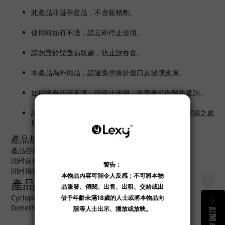
此產品
非避孕産品，不含殺精劑。
使用時如有不適，請立即停止使用。
請勿置於兒童易取處，防止誤吞食。
本產品為外用品，請避免塗抹於傷口及敏感皮膚。
如用後有任何不適，請停止使用，有需要可向醫生查詢。
請收納於陰涼之處所，避免陽光直接曝曬、高溫、潮濕之處
所。
產品規格
產品容量：15 ml
開封前保質期：約 3 年
開封後保質期：約 6 個月
產品成份：
Cyclopentasiloxane, Dimethiconol, C14-22 Alkane,
Dimethicone