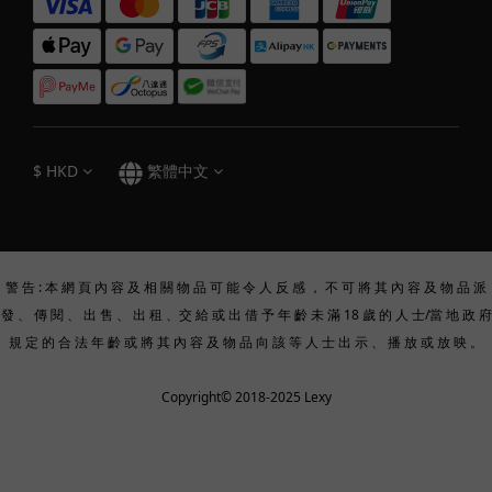
$
HKD
繁體中文
警 告 : 本 網 頁 內 容 及 相 關 物 品 可 能 令 人 反 感 ， 不 可 將 其 內 容 及 物 品 派
發 、 傳 閱 、 出 售 、 出 租 、交 給 或 出 借 予 年 齡 未 滿 18 歲 的 人 士/當 地 政 府
規 定 的 合 法 年 齡 或 將 其 內 容 及 物 品 向 該 等 人 士 出 示 、 播 放 或 放 映 。
Copyright© 2018-2025 Lexy