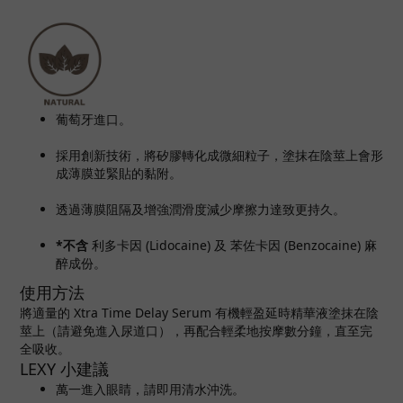
葡萄牙
進口。
採用創新技術，將矽膠轉化成微細粒子，塗抹在陰莖上會形
成薄膜並緊貼的黏附。
透過薄膜阻隔及增強潤滑度減少摩擦力達致更持久。
*不含
利多卡因 (
Lidocaine) 及
苯佐卡因
(
Benzocaine)
麻
醉成份。
使用方法
將適量的 Xtra Time Delay Serum 有機輕盈延時精華液塗抹在陰
莖上（請避免進入尿道口），再配合輕柔地按摩數分鐘，直至完
全吸收。
LEXY 小建議
萬一進入眼睛，請即用清水沖洗。