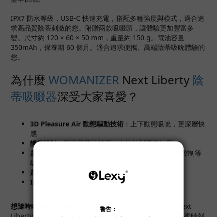
IPX7 防水等級，USB-C 快速充電，搭配多種強度與模式，適合追
求高品質陰蒂刺激的您。附贈兩款吸啜頭，讓體驗更加豐富多
變。尺寸約 120 × 60 × 50 mm，重量約 150 g。電池容量
350mAh，保養期 60 個月。適合追求便攜、高端陰蒂吸吮體驗的
您。
為什麼
WOMANIZER
Next Liberty
陰
蒂吸啜器
深受大家喜愛？
3D Pleasure Air 動態驅動技術
：上下動態吸吮，更深層快
感
靜音設計
：隔著薄薄的牆壁，也能做到隱密效果
多強度調節
：8 種強度＋3 種 Climax Control 高潮控制等
級，滿足不同需求
超小型機身
：旅行必備，單手輕鬆掌握
IPX7 防水
：淋浴使用無壓力，清洗方便
想隨時喚醒敏感點嗎？
立即於 Lexy 選購
WOMANIZER
Next
Liberty 旅行款陰蒂吸啜器，讓愉悅隨身相伴，隨時開啟甜蜜時刻