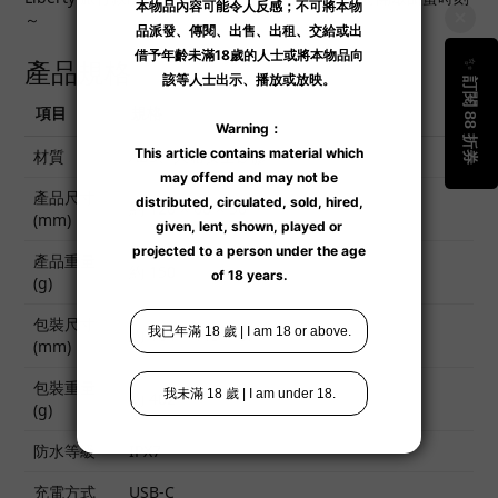
～
產品規格
項目
規格
材質
ABS、人體安全矽膠
產品尺寸
約 120 × 60 × 50
(mm)
產品重量
約 150
(g)
包裝尺寸
約 164 × 115 × 67
(mm)
包裝重量
約 402
(g)
防水等級
IPX7
充電方式
USB-C