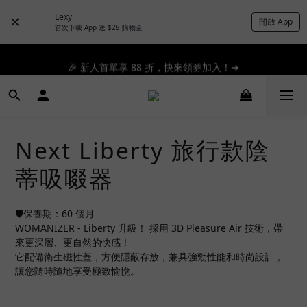
Lexy
開啟 App
📦滿 $300 順豐免運 🚚 滿 $1200 即日特快免運 ➔
首次下載 App 送 $28 購物金
📦滿 $300 順豐免運 🚚 滿 $1200 即日特快免運 ➔
🎉 新人首單享 88 折，快來領券加入！➔
📦滿 $300 順豐免運 🚚 滿 $1200 即日特快免運 ➔
Next Liberty 旅行款陰
蒂吸啜器
🛡️保養期：60 個月
WOMANIZER - Liberty 升級！ 採用 3D Pleasure Air 技術，帶
來更深層、更自然的快感！
它配備衛生磁性蓋，方便隱蔽存放，兼具強勁性能和時尚設計，
讓您隨時隨地享受極致愉悅。