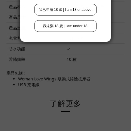
產品材料
親膚矽膠、ABS 樹脂
產品尺寸
155x 25 x 25 mm
產品重量
75 g
充電方式
USB 充電
防水功能
✓
舌舔頻率
10 種
產品包括：
Woman Love Wings 敲動式舔陰按摩器
USB 充電線
了解更多