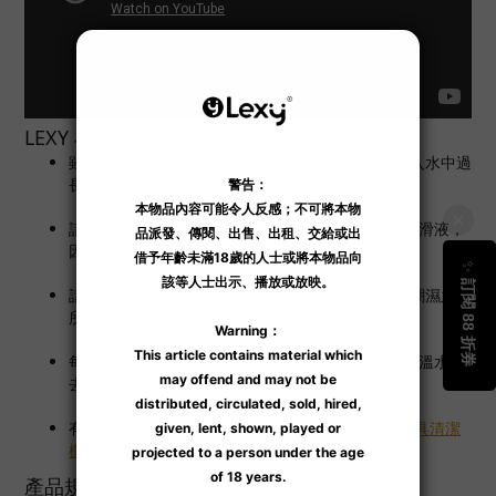
LEXY 小建議
雖有防水功能，但由於有電源裝置，產品不建議浸入水中過
長時間。
請配合水溶性的
潤滑液
使用，並避免使用矽性的潤滑液，
因為會損耗產品上的矽膠表層。
請收納於陰涼之處所，避免陽光直接曝曬、高溫、潮濕之處
所。
每次使用後建議可拆除部件用
玩具清潔液
清洗，以溫水除
去清潔液和用
乾毛巾
抺乾。
有需要更可放進能有效殺死病毒、細菌的紫外線
玩具清潔
機
，雙重消毒，安全衛生。
產品規格