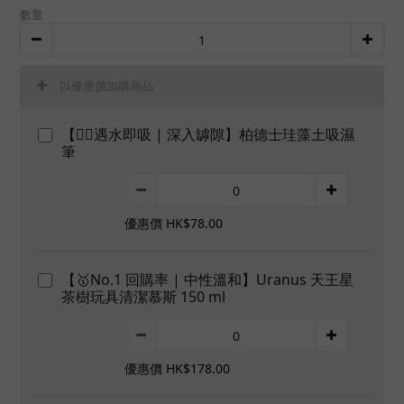
數量
以優惠價加購商品
【👍🏻遇水即吸 | 深入罅隙】柏德士珪藻土吸濕
筆
優惠價 HK$78.00
【🥇No.1 回購率 | 中性溫和】Uranus 天王星
茶樹玩具清潔慕斯 150 ml
優惠價 HK$178.00