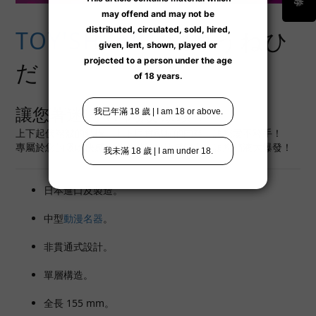
TOY'SHEART
濃厚うねひ
だ
讓您著迷的 W 肉紋噱頭！
上下起伏褶皺的結構，上下厚實黏膩的肉褶，讓您愛不釋手！
專屬於您的吸吮快感，慢慢引領您快感深處，讓您精液大爆發！
日本進口及製造。
中型
動漫名器
。
非貫通式設計。
單層構造。
全長 155 mm。