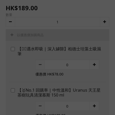
HK$189.00
數量
以優惠價加購商品
【👍🏻遇水即吸 | 深入罅隙】柏德士珪藻土吸濕
筆
優惠價 HK$78.00
【🥇No.1 回購率 | 中性溫和】Uranus 天王星
茶樹玩具清潔慕斯 150 ml