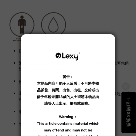
日本進口。
通道以無數柔軟突起的舌狀作刺激，360 度不斷纏繞著您的
陰莖，極盡多重口交快感。
使用時配合旋轉和扭曲可享受更多樂趣。
通道盡頭有含舌頭的袋形空間將龜頭完全包覆，誘發超強射
精高潮。。
非貫通式設計。
包含一次性潤滑液。