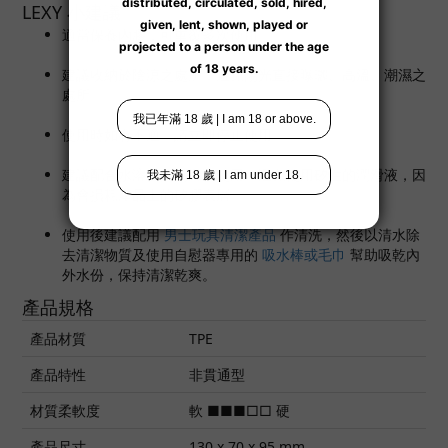
LEXY 小建議
適當保養內膠，可重覆多次使用。
建議收納於陰涼之處所，避免陽光直接曝曬、高溫、潮濕之
處所。
使用時如有不適，請立即停止使用。
建議配合水溶性的潤滑液使用；避免使用矽性的潤滑液，因
為會損耗產品上的矽膠表層。
使用後建議配用
男士
玩具清潔產品
作清洗，然後以清水除
去清潔物質及使用自慰器專用的
吸水棒或毛巾
幫助吸乾內
外水份，保持清潔乾爽。
產品規格
產品材質
TPE
產品特性
非貫通型
材質柔軟度
軟 ■■■□□ 硬
產品尺寸
130 x 70 x 95 mm