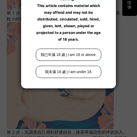
第 1 步：將 LELO 個人潤濕劑塗上 Tiani™ Harmony。 然後，將
較小的臂部插入陰道，將較大的臂部放在妳的陰蒂上。
第 2 步：先讓您自己感到舒適自在，接著再邀請您的伴侶加入。