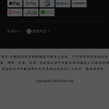
$
HKD
繁體中文
警 告 : 本 網 頁 內 容 及 相 關 物 品 可 能 令 人 反 感 ， 不 可 將 其 內 容 及 物 品 派
發 、 傳 閱 、 出 售 、 出 租 、交 給 或 出 借 予 年 齡 未 滿 18 歲 的 人 士/當 地 政 府
規 定 的 合 法 年 齡 或 將 其 內 容 及 物 品 向 該 等 人 士 出 示 、 播 放 或 放 映 。
Copyright© 2018-2025 Lexy
立即購買