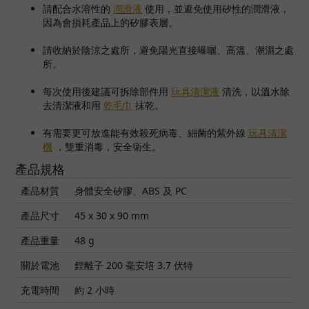
請配合水溶性的
潤滑液
使用，並避免使用矽性的潤滑液，
因為會損耗產品上的矽膠表層。
請收納於陰涼之處所，避免陽光直接曝曬、高溫、潮濕之處
所。
每次使用後建議可拆除部件用
玩具清潔液
清洗，以溫水除
去清潔液和用
乾毛巾
抺乾。
有需要更可放進能有效殺死病毒、細菌的紫外線
玩具清潔
機
，雙重消毒，安全衛生。
產品規格
產品材質
身體安全矽膠、ABS 及 PC
產品尺寸
45 x 30 x 90 mm
產品重量
48 g
關於電池
鋰離子 200 毫安培 3.7 伏特
充電時間
約 2 小時