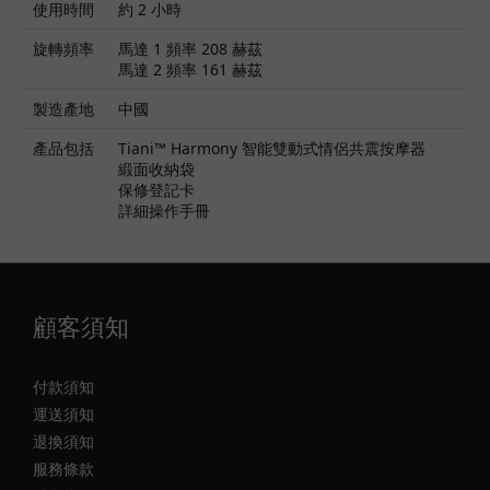
使用時間
約 2 小時
旋轉頻率
馬達 1 頻率 208 赫茲
馬達 2 頻率 161 赫茲
製造產地
中國
產品包括
Tiani™ Harmony 智能雙動式情侶共震按摩器
緞面收納袋
保修登記卡
詳細操作手冊
顧客須知
付款須知
運送須知
退換須知
服務條款