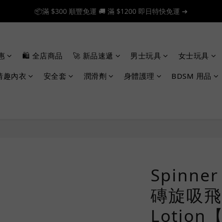
📦滿 $300 順豐免運 🚚 滿 $1200 即日特快免運 ➔
📦滿 $300 順豐免運 🚚 滿 $1200 即日特快免運 ➔
🎉 新人首單享 88 折，快來領券加入！➔
惠
🛍️ 全店商品
🚀 新品速遞
男士玩具
女士玩具
📦滿 $300 順豐免運 🚚 滿 $1200 即日特快免運 ➔
情趣內衣
安全套
潤滑劑
身體護理
BDSM 用品
Spinner
磚旋吸飛
Lotio