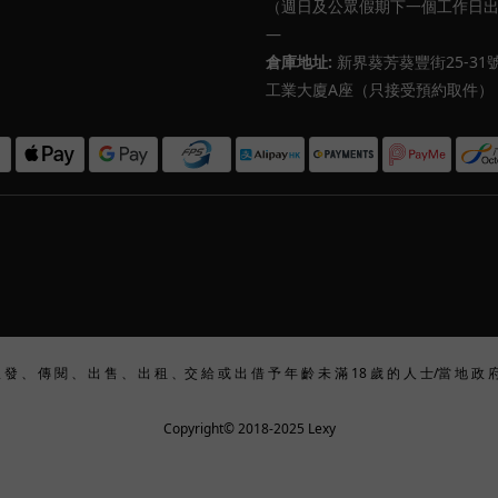
（週日及公眾假期下一個工作日
—
倉庫地址:
新界葵芳葵豐街25-31
工業大廈A座（只接受預約取件）
派 發 、 傳 閱 、 出 售 、 出 租 、交 給 或 出 借 予 年 齡 未 滿 18 歲 的 人 士/當 地 政 
Copyright© 2018-2025 Lexy