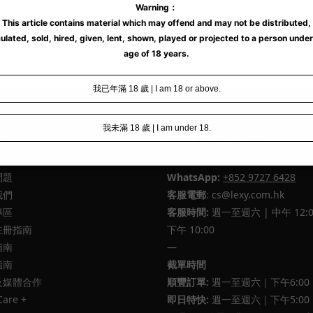
商品描述
用資訊
客服及截單時間
問題
WhatsApp:
+852 9727 6428
我們
客服電郵
: cs@lexy.com.hk
專區
客服時間:
週一至週六 | 中午 12:0
註冊指南
下午 10:00
指南
—
指南
截單時間
及媒體合作
順豐訂單:
週一至週六｜下午6:00
Care +
即日特快:
週一至週六｜下午5:00