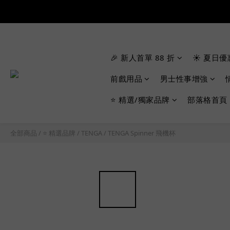
🎉 新人首單 88 折
☀️ 夏日優
前戲用品
男士性事增強
⭐ 精選/獨家品牌
部落格首頁
全部商品
/
⭐ 精選品牌
/
TENGA
/
TENGA Spinner 飛機杯