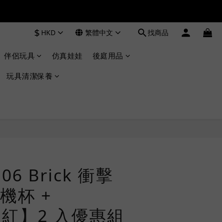
$
HKD
繁體中文
找商品
伴侶玩具
仿真娃娃
後庭用品
玩具清潔保養
 06 Brick 衝擊
機杯 +
n【紅】2 入優惠組