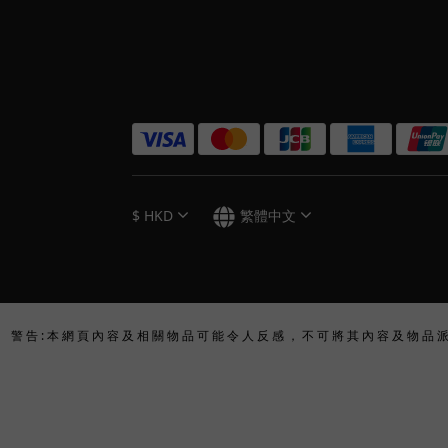
$
HKD
繁體中文
警 告 : 本 網 頁 內 容 及 相 關 物 品 可 能 令 人 反 感 ， 不 可 將 其 內 容 及 物 品 