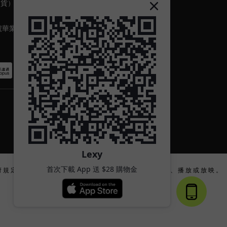
出貨）
號華業
Lexy
首次下載 App 送 $28 購物金
府 規 定 的 合 法 年 齡 或 將 其 內 容 及 物 品 向 該 等 人 士 出 示 、 播 放 或 放 映 。