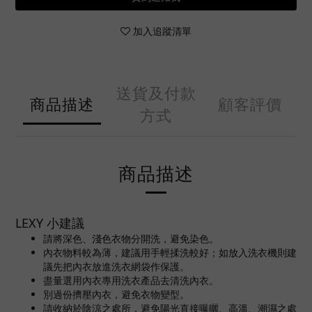
加入追蹤清單
送貨及付款
商品描述
顧客評價
方式
商品描述
LEXY 小建議
請將深色、淺色衣物分開洗，避免染色。
內衣物料較為薄，建議用手輕揉洗較好；如放入洗衣機則建
議先把內衣放進洗衣網袋作保護。
盡量選用內衣專用洗衣產品去清洗內衣。
別過份擠壓內衣，避免衣物變型。
請收納於陰涼之處所，避免陽光直接曝曬、高溫、潮濕之處