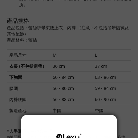
所。
產品規格
產品包括：蕾絲綁帶束腰上衣、內褲 （注意：不包括吊帶襪褲及
其他配飾）
產品材料：蕾絲
產品尺寸
M
L
衣長 (不包括肩帶）
36 cm
37 cm
下胸圍
60 - 84 cm
63 - 86 cm
腰圍
56 - 80 cm
59 - 84 cm
內褲腰圍
56 - 88 cm
60 - 90 cm
製造產地
中國
中國
*人手測量，有機會有誤差 1-2 cm。*
*拍照燈光有可能會影響相片衣物顏色，顏色一切以實物色為準。