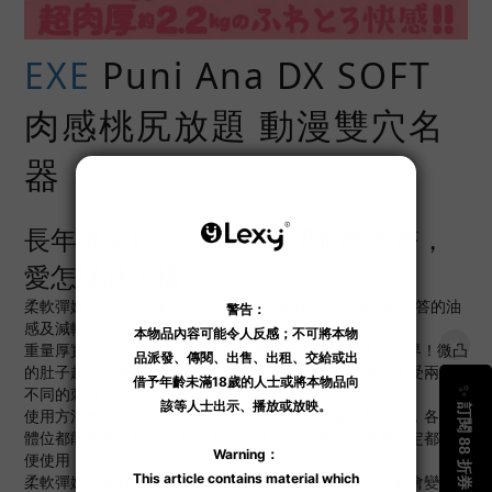
EXE
Puni Ana DX SOFT
肉感桃尻放題 動漫雙穴名
器
長年備受好評！普妮安娜超肉厚臀，
愛怎揉就怎揉！
柔軟彈嫩
Puni Ana
DX
蜜桃臀自慰器
素材升級！減少黏答答的油
感及減輕氣味。壓倒性的逼真使用感，滿足度 MAX！
重量厚實約為 2.2kg！極致的曲線美是造型技術的最高境界！微凸
的肚子超級可愛！超級有氣勢的雙穴超肉厚臀為能讓您享受兩種
不同的刺激！
使用方法無限可能！無論是正常體位、後背式還是騎乘式，各種
體位都能享受！加上恰到好處的尺寸，無論是手持還是固定都方
便使用！
柔軟彈嫩的素材極具彈性，可配合各種尺寸。每次使用都會變成