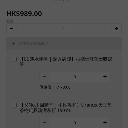
HK$989.00
數量
以優惠價加購商品
【👍🏻遇水即吸 | 深入罅隙】柏德士珪藻土吸濕
筆
優惠價 HK$78.00
【🥇No.1 回購率 | 中性溫和】Uranus 天王星
茶樹玩具清潔慕斯 150 ml