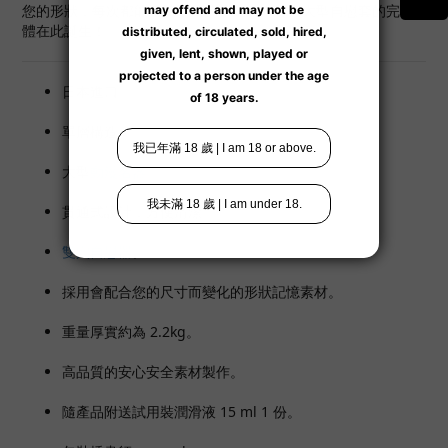
您的形狀，每次都能體驗不用的緊縮感！雙穴大型自慰套的完成
體在此誕生！
日本進口。
單層構造。
大型
動漫名器
。
貫通式設計，方便清潔。
雙穴自慰器
。
採用會配合您的尺寸而變化的形狀記憶素材。
重量厚實約為 2.2kg。
高品質的安心安全素材製作。
隨產品附送試用裝潤滑液 15 ml 1 份。