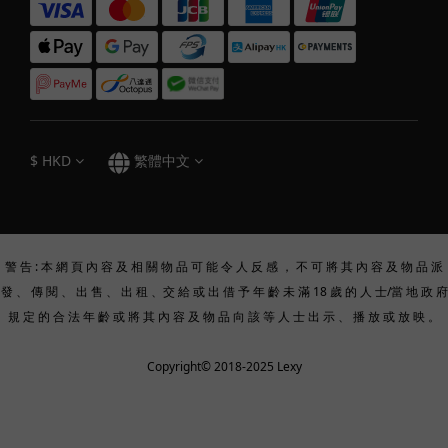
$
HKD
繁體中文
警 告 : 本 網 頁 內 容 及 相 關 物 品 可 能 令 人 反 感 ， 不 可 將 其 內 容 及 物 品 派
發 、 傳 閱 、 出 售 、 出 租 、交 給 或 出 借 予 年 齡 未 滿 18 歲 的 人 士/當 地 政 府
規 定 的 合 法 年 齡 或 將 其 內 容 及 物 品 向 該 等 人 士 出 示 、 播 放 或 放 映 。
Copyright© 2018-2025 Lexy