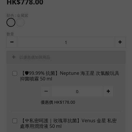
HK$778.00
顏色
: 金屬紫
數量
以優惠價加購商品
【🛡️99.99% 抗菌】Neptune 海王星 次氯酸玩具
抑菌噴霧 50 ml
優惠價 HK$178.00
【🌹私密呵護 | 玫瑰草抗菌】Venus 金星 私密
處專用潤滑液 50 ml