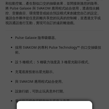
和拉動空氣，產生類似口交的抽吸效果，並間接刺激您的陰蒂。
將 Pulse Galaxie 與 SVAKOM 應用程式結合使用，透過指尖觸
控、音樂曲目、環境聲音或組合預設模式來創建您自己的設定。
邀請合作夥伴從任意距離共享您的玩具的控制權，並透過文字或
視訊通話進行互動，實現可自訂的遠距離遊戲。
Pulse Galaxie 陰蒂吸啜器。
採用 SVAKOM 的專利 Pulse Technology™ 仿口交抽吸技
術。
設 5 種模式； 5 種吸力強度及 3 種星光顯示模式。
充電底座投射出星光顯示。
與 SVAKOM 應用程式結合使用。
設旅行鎖，可防止玩具意外打開。
電池指示燈會提醒您放在底座上充電。