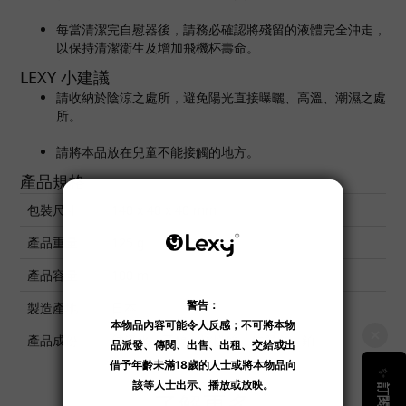
每當清潔完自慰器後，請務必確認將殘留的液體完全沖走，
以保持清潔衛生及增加飛機杯壽命。
LEXY 小建議
請收納於陰涼之處所，避免陽光直接曝曬、高溫、潮濕之處
所。
請將本品放在兒童不能接觸的地方。
產品規格
包裝尺寸
140 x 40 x 40 mm
產品重量
125 g
產品容量
100 ml
製造產地
日本
產品成份
純淨水、乙醇、檸檬酸、柿單寧、鉑
了解更多