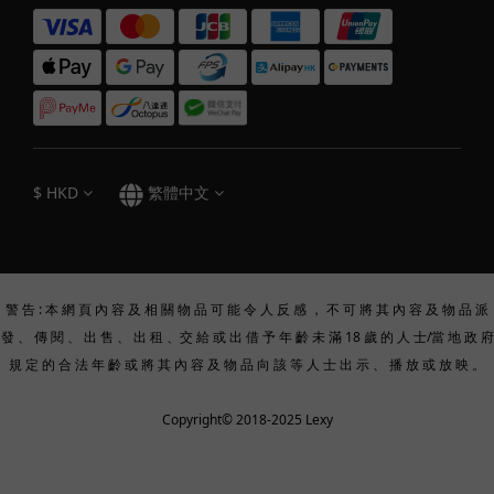
$
HKD
繁體中文
警 告 : 本 網 頁 內 容 及 相 關 物 品 可 能 令 人 反 感 ， 不 可 將 其 內 容 及 物 品 派
發 、 傳 閱 、 出 售 、 出 租 、交 給 或 出 借 予 年 齡 未 滿 18 歲 的 人 士/當 地 政 府
規 定 的 合 法 年 齡 或 將 其 內 容 及 物 品 向 該 等 人 士 出 示 、 播 放 或 放 映 。
Copyright© 2018-2025 Lexy