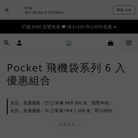
Lexy
開啟 App
首次下載 App 送 $28 購物金
📦滿 $300 順豐免運 🚚 滿 $1200 即日特快免運 ➔
📦滿 $300 順豐免運 🚚 滿 $1200 即日特快免運 ➔
🎉 新人首單享 88 折，快來領券加入！➔
📦滿 $300 順豐免運 🚚 滿 $1200 即日特快免運 ➔
Pocket 飛機袋系列 6 入
優惠組合
全店，免運優惠：📦 訂單滿 HK$ 300 免「順豐本地」
全店，免運優惠：🚀 訂單滿 HK$ 1,200 免「即日特快」
查看更多