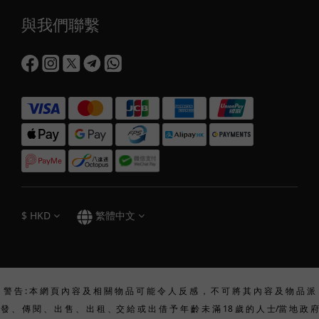
與我們聯繫
$
HKD
繁體中文
警 告 : 本 網 頁 內 容 及 相 關 物 品 可 能 令 人 反 感 ， 不 可 將 其 內 容 及 物 品 派
發 、 傳 閱 、 出 售 、 出 租 、交 給 或 出 借 予 年 齡 未 滿 18 歲 的 人 士/當 地 政 府