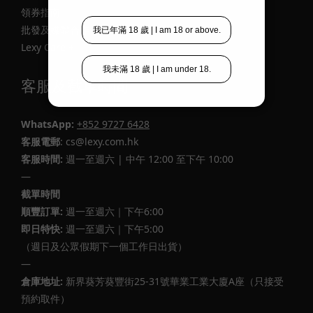
領券指南
批發及媒體合作
Lexy Care +
客服及截單時間
WhatsApp:
+852 9727 6428
客服電郵
: cs@lexy.com.hk
客服時間:
週一至週六 | 中午 12:00 至下午 10:00
—
截單時間
順豐訂單:
週一至週六｜下午6:00
即日特快:
週一至週六｜下午5:00
（週日及公眾假期下一個工作日出貨）
—
倉庫地址:
新界葵芳葵豐街25-31號華業工業大廈A座（只接受
預約取件）