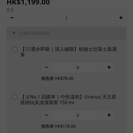
HK$1,199.00
數量
以優惠價加購商品
【👍🏻遇水即吸 | 深入罅隙】柏德士珪藻土吸濕
筆
優惠價 HK$78.00
【🥇No.1 回購率 | 中性溫和】Uranus 天王星
茶樹玩具清潔慕斯 150 ml
優惠價 HK$178.00