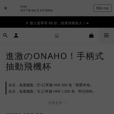
Lexy
開啟 App
📦滿 $300 順豐免運 🚚 滿 $1200 即日特快免運 ➔
首次下載 App 送 $28 購物金
📦滿 $300 順豐免運 🚚 滿 $1200 即日特快免運 ➔
🎉 新人首單享 88 折，快來領券加入！➔
📦滿 $300 順豐免運 🚚 滿 $1200 即日特快免運 ➔
進激のONAHO！手柄式
抽動飛機杯
全店，免運優惠：📦 訂單滿 HK$ 300 免「順豐本地」
全店，免運優惠：🚀 訂單滿 HK$ 1,200 免「即日特快」
查看更多