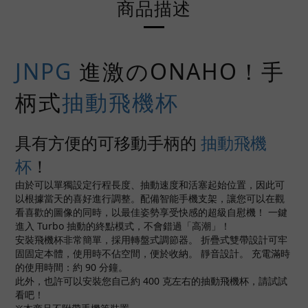
商品描述
JNPG
進激のONAHO！手
柄式
抽動飛機杯
具有方便的可移動手柄的
抽動飛機
杯
！
由於可以單獨設定行程長度、抽動速度和活塞起始位置，因此可
以根據當天的喜好進行調整。配備智能手機支架，讓您可以在觀
看喜歡的圖像的同時，以最佳姿勢享受快感的超級自慰機！ 一鍵
進入 Turbo 抽動的終點模式，不會錯過「高潮」！
安裝飛機杯非常簡單，採用轉盤式調節器。 折疊式雙帶設計可牢
固固定本體，使用時不佔空間，便於收納。 靜音設計。 充電滿時
的使用時間：約 90 分鐘。
此外，也許可以安裝您自己約 400 克左右的抽動飛機杯，請試試
看吧！