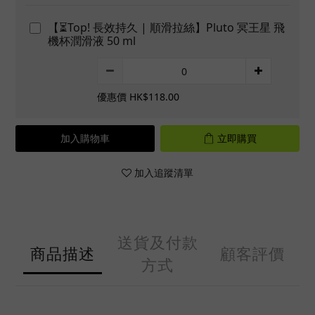
【⏳Top! 長效持久 | 順滑拉絲】Pluto 冥王星 飛
機杯潤滑液 50 ml
優惠價 HK$118.00
加入購物車
立即購買
加入追蹤清單
送貨及付款
商品描述
顧客評價
方式