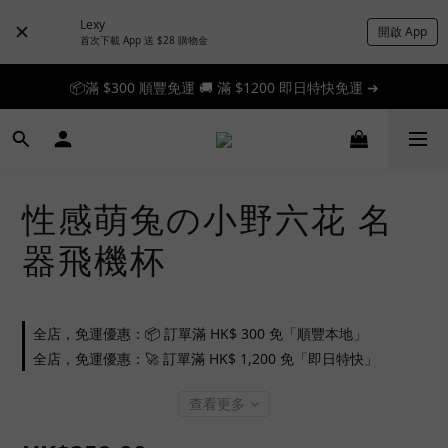
Lexy
開啟 App
首次下載 App 送 $28 購物金
📦滿 $300 順豐免運 🚚 滿 $1200 即日特快免運 ➔
📦滿 $300 順豐免運 🚚 滿 $1200 即日特快免運 ➔
🎉 新人首單享 88 折，快來領券加入！➔
📦滿 $300 順豐免運 🚚 滿 $1200 即日特快免運 ➔
性感萌兔の小野六花 名
器飛機杯
全店，免運優惠：📦 訂單滿 HK$ 300 免「順豐本地」
全店，免運優惠：🚀 訂單滿 HK$ 1,200 免「即日特快」
查看更多