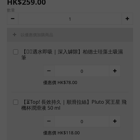
HK$259.00
數量
以優惠價加購商品
【👍🏻遇水即吸 | 深入罅隙】柏德士珪藻土吸濕
筆
優惠價 HK$78.00
【⏳Top! 長效持久 | 順滑拉絲】Pluto 冥王星 飛
機杯潤滑液 50 ml
優惠價 HK$118.00