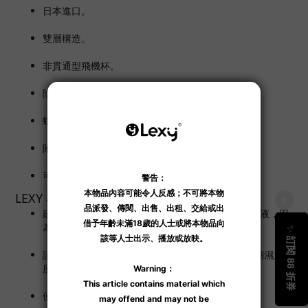
日本進口。
雙層構造。
非貫通型飛機杯。
陰部外型設計。
螺旋褶皺、陰道肉壁及收緊子宮頸刺激設計。
附送潤滑液試用裝 1 包。
可自行配購
性感萌兔の小野六花愛汁 80 毫升
使用。
LEXY 小建議
建議配合
水溶性潤滑液
使用，但避免使用矽性潤滑液，因
為會損耗產品上的矽膠表層。
請收納於陰涼之處所，避免陽光直接曝曬、高溫、潮濕之處
所。
使用時如有不適，請立即停止使用。