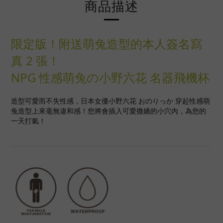
商品描述
限定版！附送萌兔造型的本人簽名寫
真 2 張！
NPG 性感萌兔の小野六花 名器飛機杯
造型可愛而不失性感，日本女優小野六花 おのりっか 穿起性感萌
兔造型上來毫無違和感！您將會插入可愛撒嬌的小穴內，為您的
一天打氣！