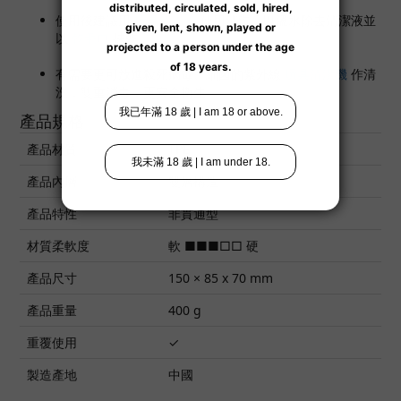
使用後建議用
玩具清潔液
使用清洗，以溫水除去清潔液並
以
乾毛巾
抺乾。
有需要更可放進殺死病毒、細菌的紫外線
玩具清潔機
作清
洗，雙重消毒，更安全衛生。
產品規格
產品材質
TPE
產品內層
雙層構造
產品特性
非貫通型
材質柔軟度
軟 ■■■□□ 硬
產品尺寸
150 × 85 x 70 mm
產品重量
400 g
重覆使用
✓
製造產地
中國