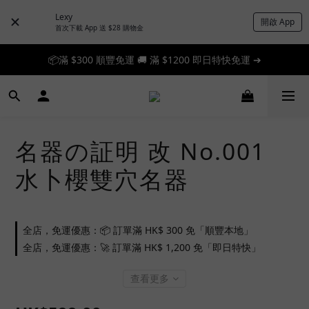
Lexy
開啟 App
首次下載 App 送 $28 購物金
📦滿 $300 順豐免運 🚚 滿 $1200 即日特快免運 ➔
📦滿 $300 順豐免運 🚚 滿 $1200 即日特快免運 ➔
🎉 新人首單享 88 折，快來領券加入！➔
📦滿 $300 順豐免運 🚚 滿 $1200 即日特快免運 ➔
名器の証明 改 No.001
水卜櫻雙穴名器
全店，免運優惠：📦 訂單滿 HK$ 300 免「順豐本地」
全店，免運優惠：🚀 訂單滿 HK$ 1,200 免「即日特快」
查看更多