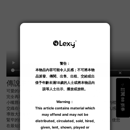
傳說中的傑作復活了！
可愛的水卜櫻出現在日本 NPG 名器の証明【修改版】中！
完全再現水卜櫻的雙穴，肉厚感牢牢地握住您的陰莖！
小嘴唇在插入後時而調皮地顫動，膣內的疣粒和緊貼頸部的褶皺
交織在一起，子宮前庭佈滿細疣的褶皺，創造了出色的插入感，
導致大量射精！
緊窄的後穴充滿細褶皺，粗大肉棒擠進壓迫感強烈的後穴，使您
在最短的時間內達到最大的快感！