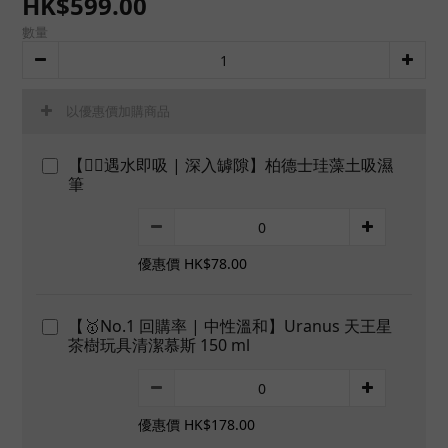
HK$599.00
數量
以優惠價加購商品
【👍🏻遇水即吸 | 深入罅隙】柏德士珪藻土吸濕
筆
優惠價 HK$78.00
【🥇No.1 回購率 | 中性溫和】Uranus 天王星
茶樹玩具清潔慕斯 150 ml
優惠價 HK$178.00