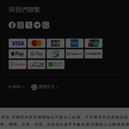
與我們聯繫
$
HKD
繁體中文
警 告 : 本 網 頁 內 容 及 相 關 物 品 可 能 令 人 反 感 ， 不 可 將 其 內 容 及 物 品 派
發 、 傳 閱 、 出 售 、 出 租 、交 給 或 出 借 予 年 齡 未 滿 18 歲 的 人 士/當 地 政 府