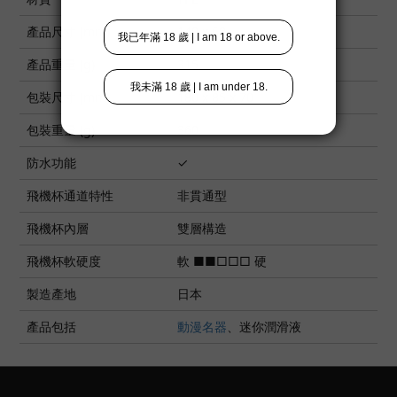
產品尺寸 (mm)
140 x 68
產品重量 (g)
315
包裝尺寸 (mm)
180 x 85 x 70
包裝重量 (g)
360
防水功能
✓
飛機杯通道特性
非貫通型
飛機杯內層
雙層構造
飛機杯軟硬度
軟 ■■□□□ 硬
製造產地
日本
產品包括
動漫名器
、迷你潤滑液