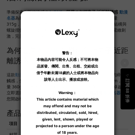
準備探索創新的快感？
A-ONE
- 隔壁の年輕妻子 近距離誘惑
動漫
名器
為動漫名器注入強烈活力！採用高品質 TPE 材質，重量
315g，尺寸 140 x 68mm，這款非貫通型
動漫名器
以雙層結構與
螺旋摺疊設計，提供軟 ■■□□□ 硬度，帶來上下交互的緊緻刺
激，完美適合追求層次感的您！
為何選擇
A-ONE
隔壁の年輕妻子 近距
離誘惑
動漫名器
？
這款
動漫名器
以厚實螺旋摺疊與突起混合，模擬包容力強的締結
觸感，生活防水功能便於清潔，包裝尺寸 180 x 85 x 70mm，重
量 360g，隨附迷你潤滑液。由
A-ONE
於日本製造，品質卓越。
立即選購，讓
A-ONE
- 隔壁の年輕妻子 近距離誘惑
動漫名器
為
您開啟極致快感！
產品規格
項目
規格
材質
TPE