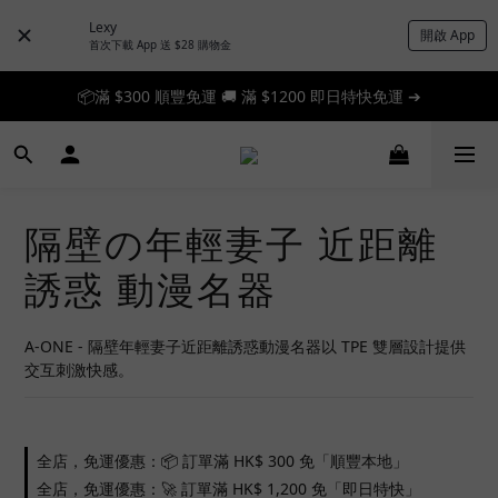
Lexy
開啟 App
首次下載 App 送 $28 購物金
📦滿 $300 順豐免運 🚚 滿 $1200 即日特快免運 ➔
📦滿 $300 順豐免運 🚚 滿 $1200 即日特快免運 ➔
🎉 新人首單享 88 折，快來領券加入！➔
📦滿 $300 順豐免運 🚚 滿 $1200 即日特快免運 ➔
隔壁の年輕妻子 近距離
誘惑 動漫名器
A-ONE - 隔壁年輕妻子近距離誘惑動漫名器以 TPE 雙層設計提供
交互刺激快感。
全店，免運優惠：📦 訂單滿 HK$ 300 免「順豐本地」
全店，免運優惠：🚀 訂單滿 HK$ 1,200 免「即日特快」