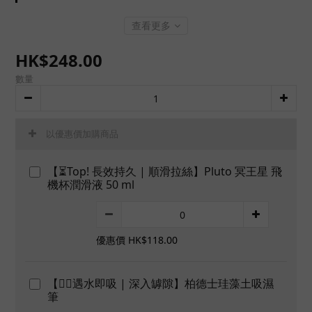
查看更多
HK$248.00
數量
以優惠價加購商品
【⏳Top! 長效持久 | 順滑拉絲】Pluto 冥王星 飛
機杯潤滑液 50 ml
優惠價 HK$118.00
【👍🏻遇水即吸 | 深入罅隙】柏德士珪藻土吸濕
筆