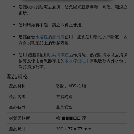
建議收納於陰涼之處所，避免陽光直接曝曬、高溫、潮濕之
處所。
使用時如有不適，請立即停止使用。
建議配合
水溶性的潤滑液
使用；避免使用矽性的潤滑液，因
為會損耗產品上的矽膠表層。
使用後建議配用
玩具清潔產品
作清洗，然後以清水除去清潔
物質及使用自慰器專用的
吸水棒或毛巾
幫助吸乾內外水份，
保持清潔乾爽。
產品規格
產品材料
矽膠、ABS 樹脂
產品內層
單層構造
產品特性
非貫通型
材質柔軟度
軟 ■■■□□ 硬
產品尺寸
200 × 77 × 77 mm