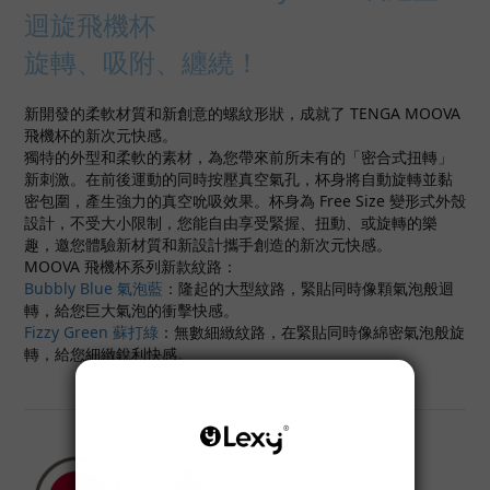
迴旋飛機杯
旋轉、吸附、纏繞！
新開發的柔軟材質和新創意的螺紋形狀，成就了 TENGA MOOVA
飛機杯的新次元快感。
獨特的外型和柔軟的素材，為您帶來前所未有的「密合式扭轉」
新刺激。在前後運動的同時按壓真空氣孔，杯身將自動旋轉並黏
密包圍，產生強力的真空吮吸效果。杯身為 Free Size 變形式外殼
設計，不受大小限制，您能自由享受緊握、扭動、或旋轉的樂
趣，邀您體驗新材質和新設計攜手創造的新次元快感。
MOOVA 飛機杯系列新款紋路：
Bubbly Blue 氣泡藍
：隆起的大型紋路，緊貼同時像顆氣泡般迴
轉，給您巨大氣泡的衝擊快感。
Fizzy Green 蘇打綠
：無數細緻紋路，在緊貼同時像綿密氣泡般旋
轉，給您細緻銳利快感。