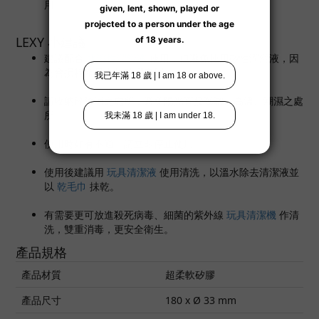
用。
LEXY 小建議
建議配合
水溶性潤滑液
使用，但避免使用矽性潤滑液，因
為會損耗產品上的矽膠表層。
請收納於陰涼之處所，避免陽光直接曝曬、高溫、潮濕之處
所。
使用時如有不適，請立即停止使用。
使用後建議用
玩具清潔液
使用清洗，以溫水除去清潔液並
以
乾毛巾
抺乾。
有需要更可放進殺死病毒、細菌的紫外線
玩具清潔機
作清
洗，雙重消毒，更安全衛生。
產品規格
產品材質
超柔軟矽膠
產品尺寸
180 x Ø 33 mm