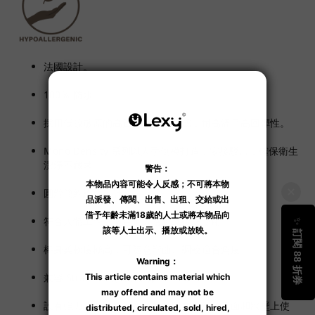
法國設計。
100％ 防水。
採用低致敏原的高質液態矽膠製成，耐高溫且高回彈性。
Mono Density 系列以人手倒模打造，零接駁口，確保衛生
潔淨不藏菌。
圓滑簡約線條設計。
符合人體工學，適合進入陰道及後庭使用。
棒身柔軟度極高，可隨意彎曲、調較適合角度。
兼容 Strap On 穿戴式內褲。
設有強力心型吸盤底座，可粘附在光滑的表面和牆壁上使