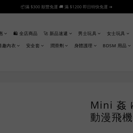
📦滿 $300 順豐免運 🚚 滿 $1200 即日特快免運 ➔
📦滿 $300 順豐免運 🚚 滿 $1200 即日特快免運 ➔
🎉 新人首單享 88 折，快來領券加入！➔
惠
🛍️ 全店商品
🚀 新品速遞
男士玩具
女士玩具
📦滿 $300 順豐免運 🚚 滿 $1200 即日特快免運 ➔
情趣內衣
安全套
潤滑劑
身體護理
BDSM 用品
Mini 姦
動漫飛機