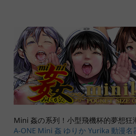
Mini 姦の系列！小型飛機杯的夢想狂
A-ONE Mini 姦 ゆりか Yurika 動