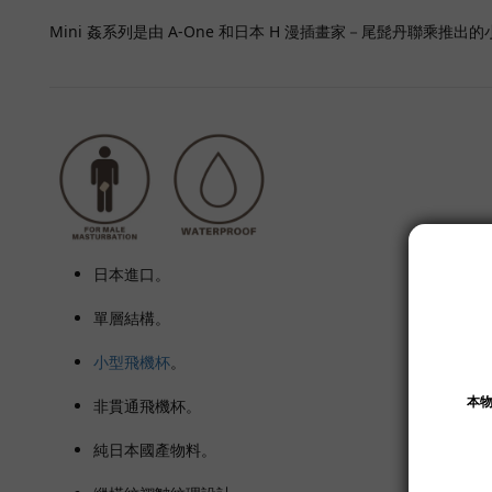
Mini 姦系列是由 A-One 和日本 H 漫插畫家－尾髭丹聯
日本進口。
單層結構。
小型飛機杯
。
非貫通飛機杯。
純日本國產物料。