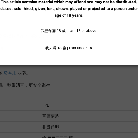
為會損耗產品上的矽膠表層。
處所。
以
乾毛巾
抺乾。
洗，雙重消毒，更安全衛生。
TPE
單層構造
非貫通型