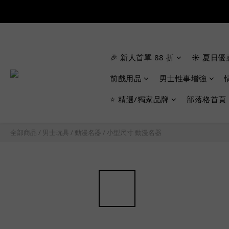
🎉 新人首單 88 折
☀️ 夏日優
前戲用品
男士性事增強
⭐ 精選/獨家品牌
部落格首頁
全部商品
/
男士玩具
/
動漫名器
/
小型尺寸 動漫名器