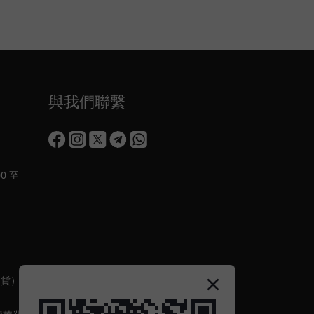
與我們聯繫
0 至
出貨）