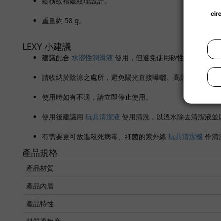
縱橫紋褶皺紋理設計。
重量約 58 g。
LEXY 小建議
建議配合
水溶性潤滑液
使用，但避免使用矽性潤滑液，因
請收納於陰涼之處所，避免陽光直接曝曬、高溫、潮濕之
使用時如有不適，請立即停止使用。
使用後建議用
玩具清潔液
使用清洗，以溫水除去清潔液並
有需要更可放進殺死病毒、細菌的紫外線
玩具清潔機
作清
產品規格
產品材質
產品內層
產品特性