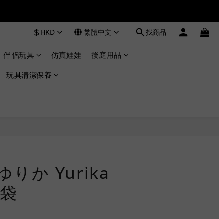
$
HKD
繁體中文
找商品
伴侶玩具
仿真娃娃
後庭用品
玩具清潔保養
 ゆりか Yurika
袋