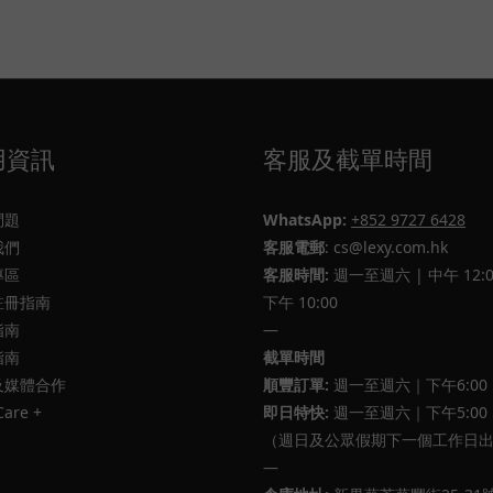
用資訊
客服及截單時間
問題
WhatsApp:
+852 9727 6428
我們
客服電郵
: cs@lexy.com.hk
專區
客服時間:
週一至週六 | 中午 12:0
註冊指南
下午 10:00
指南
—
指南
截單時間
及媒體合作
順豐訂單:
週一至週六｜下午6:00
Care +
即日特快:
週一至週六｜下午5:00
（週日及公眾假期下一個工作日
—