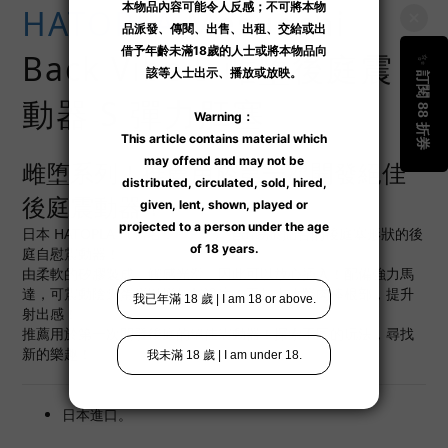
HATOPLA
Mesuochi
Back Vibe S 雌堕後庭震
動器 S 彈力肛塞
雌堕系列！推薦用於第一次開發絕佳
後庭震動器！
日本 HATOPLA （舊名：
PxPxP
）推出易於貼合的後庭塞形狀的後
庭自慰震動器！
由柔軟的矽膠製成，觸感光滑，因此可以放心插入！配備強力馬
達，可震動陰囊蛋蛋以增加舒適度！再加上收緊肉棒根部，提升
射出感！
推薦用於第一次開發後庭的絕佳震動器！探索不同的玩法，尋找
新的樂趣！
日本進口。