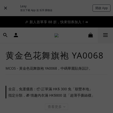
Lexy
開啟 App
📦滿 $300 順豐免運 🚚 滿 $1200 即日特快免運 ➔
首次下載 App 送 $28 購物金
📦滿 $300 順豐免運 🚚 滿 $1200 即日特快免運 ➔
🎉 新人首單享 88 折，快來領券加入！➔
📦滿 $300 順豐免運 🚚 滿 $1200 即日特快免運 ➔
黄金色花舞旗袍 YA0068
MCOS - 黃金色花舞旗袍 YA0068，中碼華麗貼身設計。
全店，免運優惠：📦 訂單滿 HK$ 300 免「順豐本地」
指定分類，🎁 情趣內衣滿 HK$800 送「超薄手撕絲襪」
查看更多