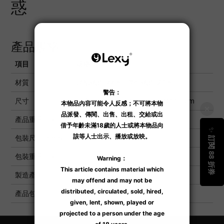
惑
產品規格
項目
規格
材質
聚酯纖維 77%、彈性纖維 23%
尺寸
中碼：B78-88、W58-70、H87-95 cm
產品重量 (g)
45
包裝尺寸 (mm)
325 x 240 x 12
包裝重量 (g)
50
製造產地
中國
產品包括
黃金色花舞旗袍、丁字褲