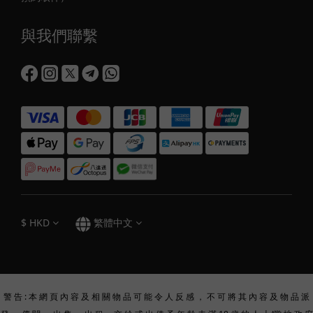
與我們聯繫
$
HKD
繁體中文
警 告 : 本 網 頁 內 容 及 相 關 物 品 可 能 令 人 反 感 ， 不 可 將 其 內 容 及 物 品 派